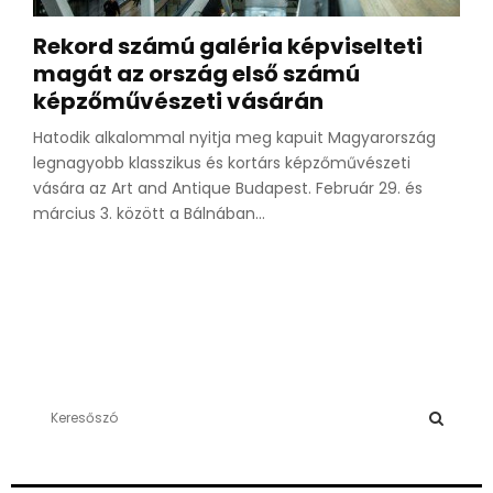
Rekord számú galéria képviselteti
magát az ország első számú
képzőművészeti vásárán
Hatodik alkalommal nyitja meg kapuit Magyarország
legnagyobb klasszikus és kortárs képzőművészeti
vására az Art and Antique Budapest. Február 29. és
március 3. között a Bálnában...
S
e
a
S
r