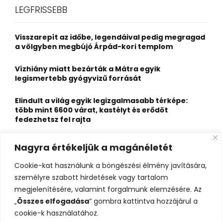
c
E
LEGFRISSEBB
h
f
A
o
Visszarepít az időbe, legendáival pedig megragad
r
R
a völgyben megbújó Árpád-kori templom
:
C
Vízhiány miatt bezárták a Mátra egyik
legismertebb gyógyvizű forrását
H
Elindult a világ egyik legizgalmasabb térképe:
több mint 6600 várat, kastélyt és erődöt
fedezhetsz fel rajta
Kigyulladt a Szőke Tisza legendás hajóroncsa,
Nagyra értékeljük a magánéletét
nagy erőkkel vonultak a tűzoltók
Cookie-kat használunk a böngészési élmény javítására,
Életveszélyes fenyegetést kapott, elmarad Majka
személyre szabott hirdetések vagy tartalom
erdélyi koncertje
megjelenítésére, valamint forgalmunk elemzésére. Az
„
Összes elfogadása
” gombra kattintva hozzájárul a
cookie-k használatához.