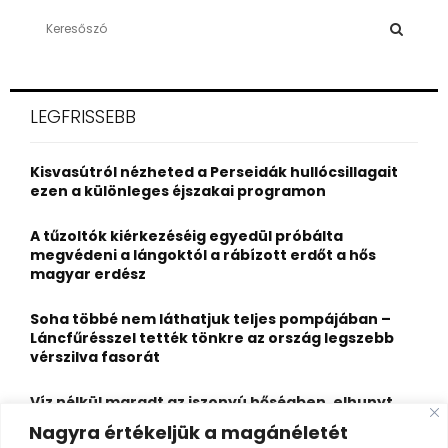
S
e
a
S
r
c
E
LEGFRISSEBB
h
f
A
o
Kisvasútról nézheted a Perseidák hullócsillagait
r
R
ezen a különleges éjszakai programon
:
C
A tűzoltók kiérkezéséig egyedül próbálta
megvédeni a lángoktól a rábízott erdőt a hős
H
magyar erdész
Soha többé nem láthatjuk teljes pompájában –
Láncfűrésszel tették tönkre az ország legszebb
vérszilva fasorát
Víz nélkül maradt az iszonyú hőségben, elhunyt
egy kiránduló a legnépszerűbb horvát
Nagyra értékeljük a magánéletét
hegységben