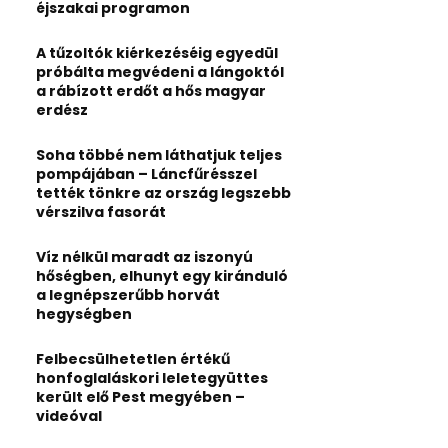
:
éjszakai programon
C
A tűzoltók kiérkezéséig egyedül
H
próbálta megvédeni a lángoktól
a rábízott erdőt a hős magyar
erdész
Soha többé nem láthatjuk teljes
pompájában – Láncfűrésszel
tették tönkre az ország legszebb
vérszilva fasorát
Víz nélkül maradt az iszonyú
hőségben, elhunyt egy kiránduló
a legnépszerűbb horvát
hegységben
Felbecsülhetetlen értékű
honfoglaláskori leletegyüttes
került elő Pest megyében –
videóval