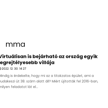
mma
Virtuálisan is bejárható az ország egyik
legrejtélyesebb villája
2022. 12. 30. 14:27
Mindig is érdekelte, hogy mi az a titokzatos épület, ami a
Budakeszi út 38. szám alatt áll? Miért újították fel 2016-ban,
milyen feladatot lát el...