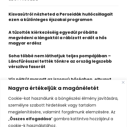
h
f
A
o
Kisvasútról nézheted a Perseidák hullócsillagait
r
R
ezen a különleges éjszakai programon
:
C
A tűzoltók kiérkezéséig egyedül próbálta
megvédeni a lángoktól a rábízott erdőt a hős
H
magyar erdész
Soha többé nem láthatjuk teljes pompájában –
Láncfűrésszel tették tönkre az ország legszebb
vérszilva fasorát
Víz nélkül maradt az iszonyú hőségben, elhunyt
egy kiránduló a legnépszerűbb horvát
Nagyra értékeljük a magánéletét
hegységben
Cookie-kat használunk a böngészési élmény javítására,
Felbecsülhetetlen értékű honfoglaláskori
személyre szabott hirdetések vagy tartalom
leletegyüttes került elő Pest megyében – videóval
megjelenítésére, valamint forgalmunk elemzésére. Az
„
Összes elfogadása
” gombra kattintva hozzájárul a
cookie-k használatához.