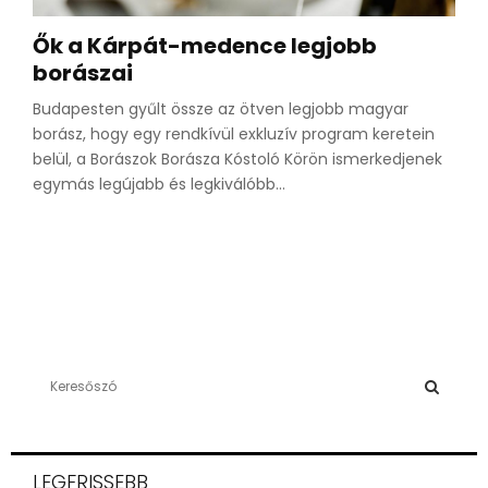
Ők a Kárpát-medence legjobb
borászai
Budapesten gyűlt össze az ötven legjobb magyar
borász, hogy egy rendkívül exkluzív program keretein
belül, a Borászok Borásza Kóstoló Körön ismerkedjenek
egymás legújabb és legkiválóbb...
S
e
a
S
r
c
E
LEGFRISSEBB