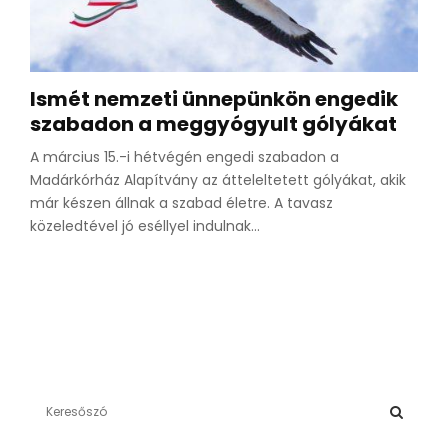
Ismét nemzeti ünnepünkön engedik
szabadon a meggyógyult gólyákat
A március 15.-i hétvégén engedi szabadon a
Madárkórház Alapítvány az átteleltetett gólyákat, akik
már készen állnak a szabad életre. A tavasz
közeledtével jó eséllyel indulnak...
S
e
a