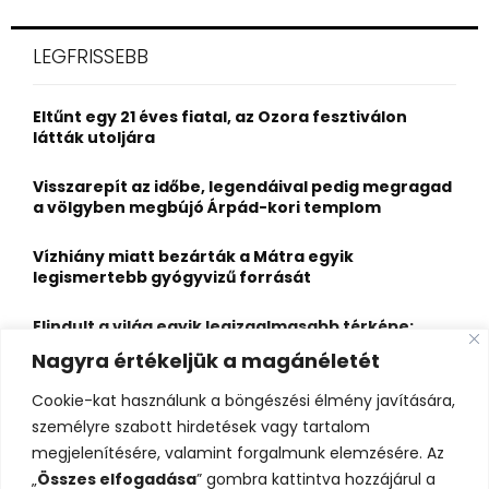
S
r
c
E
LEGFRISSEBB
h
f
A
o
Eltűnt egy 21 éves fiatal, az Ozora fesztiválon
r
R
látták utoljára
:
C
Visszarepít az időbe, legendáival pedig megragad
a völgyben megbújó Árpád-kori templom
H
Vízhiány miatt bezárták a Mátra egyik
legismertebb gyógyvizű forrását
Elindult a világ egyik legizgalmasabb térképe:
több mint 6600 várat, kastélyt és erődöt
Nagyra értékeljük a magánéletét
fedezhetsz fel rajta
Cookie-kat használunk a böngészési élmény javítására,
Kigyulladt a Szőke Tisza legendás hajóroncsa,
személyre szabott hirdetések vagy tartalom
nagy erőkkel vonultak a tűzoltók
megjelenítésére, valamint forgalmunk elemzésére. Az
„
Összes elfogadása
” gombra kattintva hozzájárul a