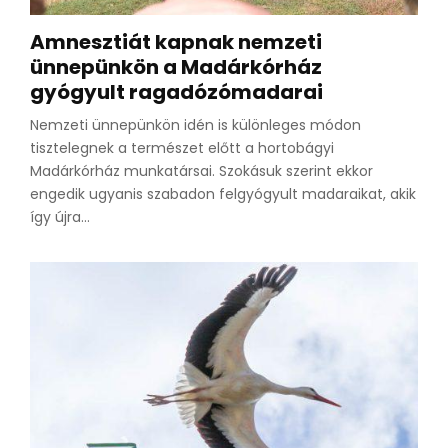
Amnesztiát kapnak nemzeti
ünnepünkön a Madárkórház
gyógyult ragadózómadarai
Nemzeti ünnepünkön idén is különleges módon
tisztelegnek a természet előtt a hortobágyi
Madárkórház munkatársai. Szokásuk szerint ekkor
engedik ugyanis szabadon felgyógyult madaraikat, akik
így újra...