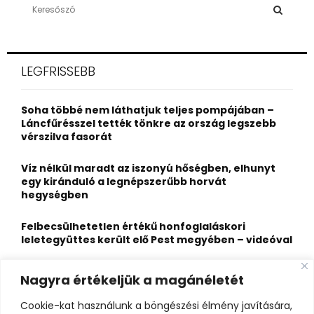
S
e
a
S
r
c
E
LEGFRISSEBB
h
f
A
o
Soha többé nem láthatjuk teljes pompájában –
r
R
Láncfűrésszel tették tönkre az ország legszebb
:
vérszilva fasorát
C
Víz nélkül maradt az iszonyú hőségben, elhunyt
H
egy kiránduló a legnépszerűbb horvát
hegységben
Felbecsülhetetlen értékű honfoglaláskori
leletegyüttes került elő Pest megyében – videóval
Eltűnt egy 21 éves fiatal, az Ozora fesztiválon
Nagyra értékeljük a magánéletét
látták utoljára
Cookie-kat használunk a böngészési élmény javítására,