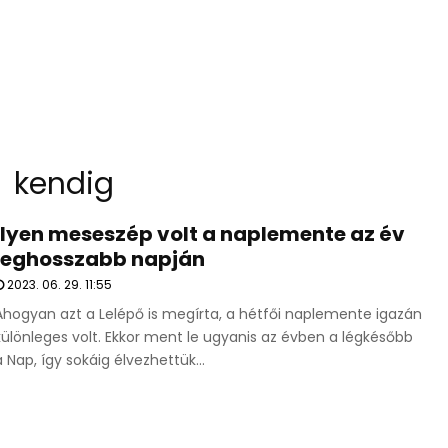
kendig
Ilyen meseszép volt a naplemente az év
leghosszabb napján
2023. 06. 29. 11:55
Ahogyan azt a Lelépő is megírta, a hétfői naplemente igazán
különleges volt. Ekkor ment le ugyanis az évben a légkésőbb
a Nap, így sokáig élvezhettük...