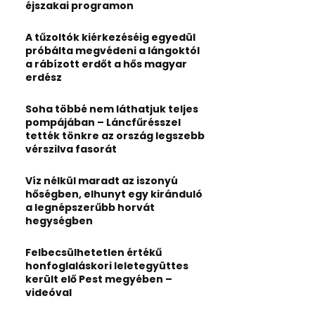
:
éjszakai programon
C
A tűzoltók kiérkezéséig egyedül
H
próbálta megvédeni a lángoktól
a rábízott erdőt a hős magyar
erdész
Soha többé nem láthatjuk teljes
pompájában – Láncfűrésszel
tették tönkre az ország legszebb
vérszilva fasorát
Víz nélkül maradt az iszonyú
hőségben, elhunyt egy kiránduló
a legnépszerűbb horvát
hegységben
Felbecsülhetetlen értékű
honfoglaláskori leletegyüttes
került elő Pest megyében –
videóval