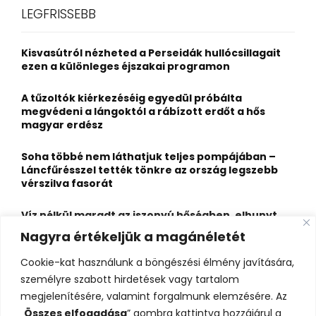
c
E
LEGFRISSEBB
h
f
A
o
Kisvasútról nézheted a Perseidák hullócsillagait
r
R
ezen a különleges éjszakai programon
:
C
A tűzoltók kiérkezéséig egyedül próbálta
megvédeni a lángoktól a rábízott erdőt a hős
H
magyar erdész
Soha többé nem láthatjuk teljes pompájában –
Láncfűrésszel tették tönkre az ország legszebb
vérszilva fasorát
Víz nélkül maradt az iszonyú hőségben, elhunyt
egy kiránduló a legnépszerűbb horvát
Nagyra értékeljük a magánéletét
hegységben
Cookie-kat használunk a böngészési élmény javítására,
Felbecsülhetetlen értékű honfoglaláskori
személyre szabott hirdetések vagy tartalom
leletegyüttes került elő Pest megyében – videóval
megjelenítésére, valamint forgalmunk elemzésére. Az
„
Összes elfogadása
” gombra kattintva hozzájárul a