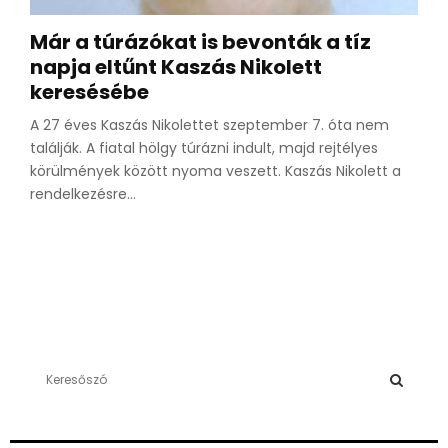
Már a túrázókat is bevonták a tíz
napja eltűnt Kaszás Nikolett
keresésébe
A 27 éves Kaszás Nikolettet szeptember 7. óta nem
találják. A fiatal hölgy túrázni indult, majd rejtélyes
körülmények között nyoma veszett. Kaszás Nikolett a
rendelkezésre...
S
e
a
S
r