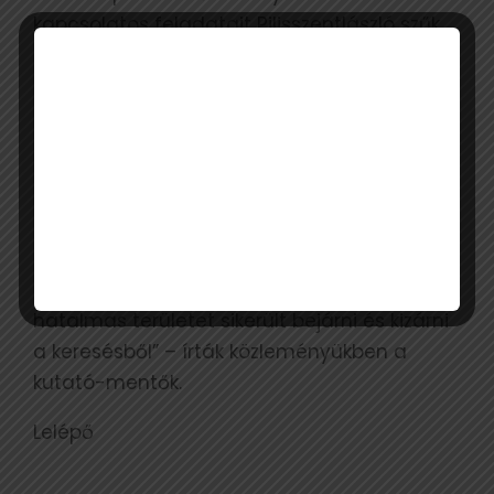
kapcsolatos feladatait Pilisszentlászló szűk
környezetében. Különböző technikai
eszközökkel hajtottunk végre
adatgyűjtéseket, valamint a rendőrséggel,
polgárőrökkel közösen élőerővel vizsgáltuk át
a prioritásként kezelt területeket.
Szeretnénk köszönetet mondani annak a sok
túrázónak aki a hétvégén bejárt
nyomvonalát elküldte nekünk, mert közösen
hatalmas területet sikerült bejárni és kizárni
a keresésből” – írták közleményükben a
kutató-mentők.
Lelépő