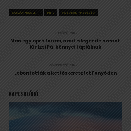
KASZÁS NIKOLETT
PILIS
VISEGRÁDI-HEGYSÉG
ELŐZŐ CIKK
Van egy apró forrás, amit a legenda szerint
Kinizsi Pál könnyei táplálnak
KÖVETKEZŐ CIKK
Lebontották a kettőskeresztet Fonyódon
KAPCSOLÓDÓ