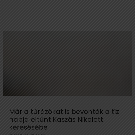
Már a túrázókat is bevonták a tíz
napja eltűnt Kaszás Nikolett
keresésébe