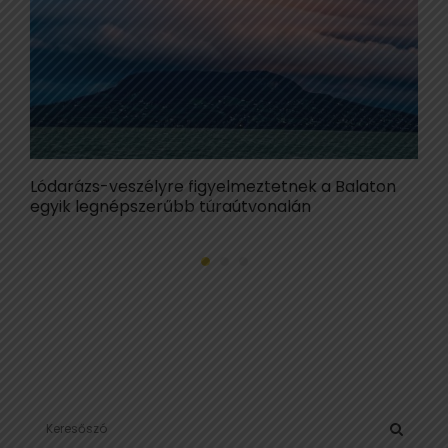
Lódarázs-veszélyre figyelmeztetnek a Balaton
Ő
egyik legnépszerűbb túraútvonalán
l
S
e