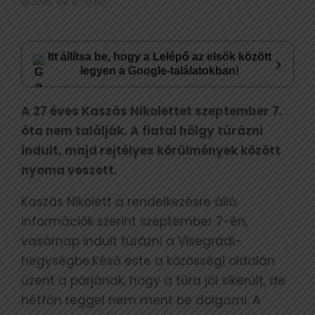
2025. 09. 17. 10:50
Itt állítsa be, hogy a Lelépő az elsők között
›
legyen a Google-találatokban!
A 27 éves Kaszás Nikolettet szeptember 7.
óta nem találják. A fiatal hölgy túrázni
indult, majd rejtélyes körülmények között
nyoma veszett.
Kaszás Nikolett a rendelkezésre álló
információk szerint szeptember 7-én,
vasárnap indult túrázni a Visegrádi-
hegységbe.Késő este a közösségi oldalán
üzent a párjának, hogy a túra jól sikerült, de
hétfőn reggel nem ment be dolgozni. A