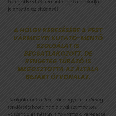
kollégái kezdték keresni, majd a családja
jelentette az eltűnését.
A HÖLGY KERESÉSÉBE A PEST
VÁRMEGYEI KUTATÓ-MENTŐ
SZOLGÁLAT IS
BECSATLAKOZOTT, DE
RENGETEG TÚRÁZÓ IS
MEGOSZTOTTA AZ ÁLTALA
BEJÁRT ÚTVONALAT.
„Szolgálatunk a Pest vármegyei rendőrség
rendőrség koordinációjával szombaton,
vasárnap és hétfőn is folytatta a kereséssel