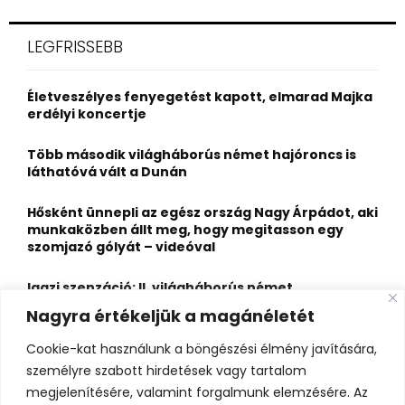
S
r
c
E
LEGFRISSEBB
h
f
A
o
Életveszélyes fenyegetést kapott, elmarad Majka
r
R
erdélyi koncertje
:
C
Több második világháborús német hajóroncs is
láthatóvá vált a Dunán
H
Hősként ünnepli az egész ország Nagy Árpádot, aki
munkaközben állt meg, hogy megitasson egy
szomjazó gólyát – videóval
Igazi szenzáció: II. világháborús német
motorkerékpár és elhunyt katonák kerültek elő a
Nagyra értékeljük a magánéletét
Dunából Budapesten
Cookie-kat használunk a böngészési élmény javítására,
A Duna most egészen új arcát mutatja: lenyűgöző
személyre szabott hirdetések vagy tartalom
kavicszátonyok bukkantak elő a Dunakanyarban
megjelenítésére, valamint forgalmunk elemzésére. Az