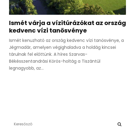
Ismét várja a vízitúrázókat az ország
kedvenc vízi tanösvénye
Ismét kenuzható az ország kedvenc vízi tanösvénye, a
Jégmadár, amelyen végighaladva a holdág kincsei
tárulnak fel előttünk. A híres Szarvas-
Békésszentandrási Körös-holtág a Tiszántúl
legnagyobb, az...
S
e
a