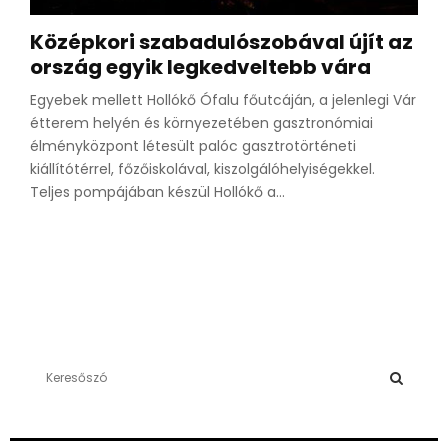
Középkori szabadulószobával újít az
ország egyik legkedveltebb vára
Egyebek mellett Hollókő Ófalu főutcáján, a jelenlegi Vár
étterem helyén és környezetében gasztronómiai
élményközpont létesült palóc gasztrotörténeti
kiállítótérrel, főzőiskolával, kiszolgálóhelyiségekkel.
Teljes pompájában készül Hollókő a...
S
e
a
S
r