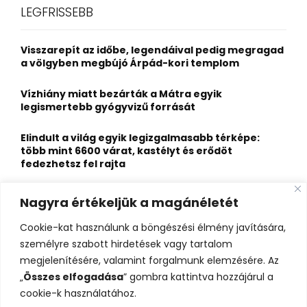
c
E
LEGFRISSEBB
h
f
A
o
Visszarepít az időbe, legendáival pedig megragad
r
R
a völgyben megbújó Árpád-kori templom
:
C
Vízhiány miatt bezárták a Mátra egyik
legismertebb gyógyvizű forrását
H
Elindult a világ egyik legizgalmasabb térképe:
több mint 6600 várat, kastélyt és erődöt
fedezhetsz fel rajta
Kigyulladt a Szőke Tisza legendás hajóroncsa,
Nagyra értékeljük a magánéletét
nagy erőkkel vonultak a tűzoltók
Cookie-kat használunk a böngészési élmény javítására,
Életveszélyes fenyegetést kapott, elmarad Majka
személyre szabott hirdetések vagy tartalom
erdélyi koncertje
megjelenítésére, valamint forgalmunk elemzésére. Az
„
Összes elfogadása
” gombra kattintva hozzájárul a
cookie-k használatához.