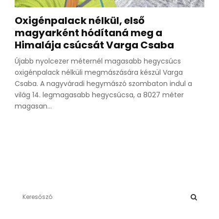
Oxigénpalack nélkül, első
magyarként hódítaná meg a
Himalája csúcsát Varga Csaba
Újabb nyolcezer méternél magasabb hegycsúcs
oxigénpalack nélküli megmászására készül Varga
Csaba. A nagyváradi hegymászó szombaton indul a
világ 14. legmagasabb hegycsúcsa, a 8027 méter
magasan...
S
e
a
S