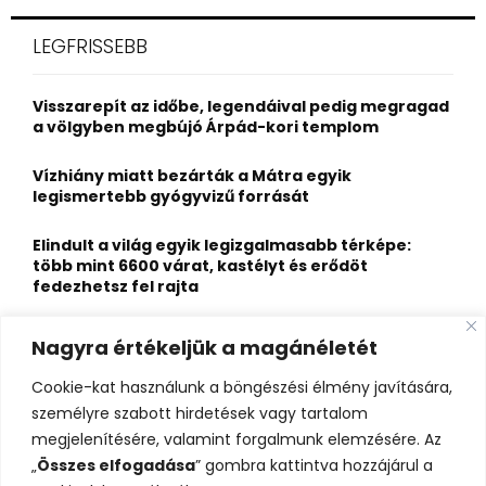
r
c
E
LEGFRISSEBB
h
f
A
o
Visszarepít az időbe, legendáival pedig megragad
r
R
a völgyben megbújó Árpád-kori templom
:
C
Vízhiány miatt bezárták a Mátra egyik
legismertebb gyógyvizű forrását
H
Elindult a világ egyik legizgalmasabb térképe:
több mint 6600 várat, kastélyt és erődöt
fedezhetsz fel rajta
Kigyulladt a Szőke Tisza legendás hajóroncsa,
Nagyra értékeljük a magánéletét
nagy erőkkel vonultak a tűzoltók
Cookie-kat használunk a böngészési élmény javítására,
Életveszélyes fenyegetést kapott, elmarad Majka
személyre szabott hirdetések vagy tartalom
erdélyi koncertje
megjelenítésére, valamint forgalmunk elemzésére. Az
„
Összes elfogadása
” gombra kattintva hozzájárul a