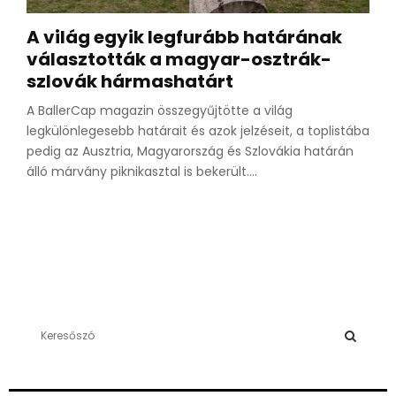
A világ egyik legfurább határának
választották a magyar-osztrák-
szlovák hármashatárt
A BallerCap magazin összegyűjtötte a világ
legkülönlegesebb határait és azok jelzéseit, a toplistába
pedig az Ausztria, Magyarország és Szlovákia határán
álló márvány piknikasztal is bekerült....
S
e
a
S
r