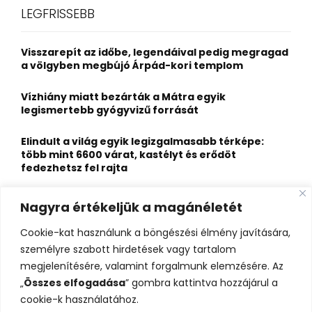
c
E
LEGFRISSEBB
h
f
A
o
Visszarepít az időbe, legendáival pedig megragad
r
R
a völgyben megbújó Árpád-kori templom
:
C
Vízhiány miatt bezárták a Mátra egyik
legismertebb gyógyvizű forrását
H
Elindult a világ egyik legizgalmasabb térképe:
több mint 6600 várat, kastélyt és erődöt
fedezhetsz fel rajta
Kigyulladt a Szőke Tisza legendás hajóroncsa,
Nagyra értékeljük a magánéletét
nagy erőkkel vonultak a tűzoltók
Cookie-kat használunk a böngészési élmény javítására,
Életveszélyes fenyegetést kapott, elmarad Majka
személyre szabott hirdetések vagy tartalom
erdélyi koncertje
megjelenítésére, valamint forgalmunk elemzésére. Az
„
Összes elfogadása
” gombra kattintva hozzájárul a
cookie-k használatához.