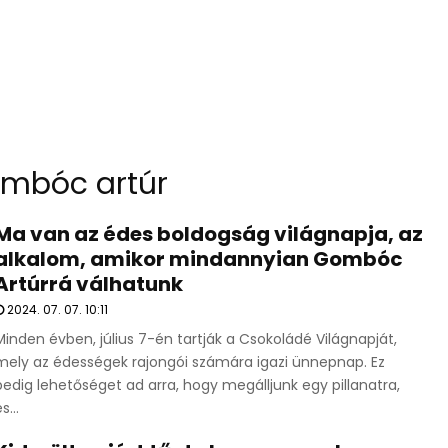
mbóc artúr
Ma van az édes boldogság világnapja, az
alkalom, amikor mindannyian Gombóc
Artúrrá válhatunk
2024. 07. 07. 10:11
Minden évben, július 7-én tartják a Csokoládé Világnapját,
mely az édességek rajongói számára igazi ünnepnap. Ez
pedig lehetőséget ad arra, hogy megálljunk egy pillanatra,
s...