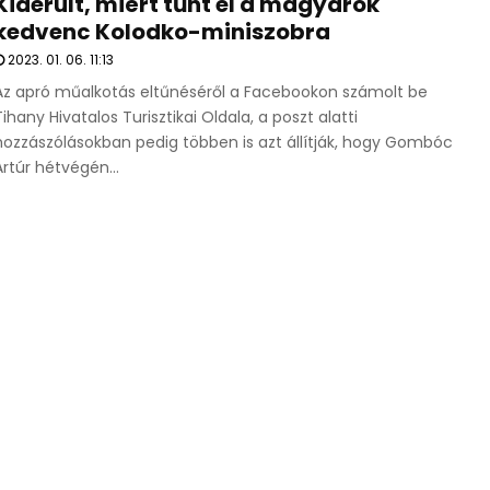
Kiderült, miért tűnt el a magyarok
kedvenc Kolodko-miniszobra
2023. 01. 06. 11:13
Az apró műalkotás eltűnéséről a Facebookon számolt be
Tihany Hivatalos Turisztikai Oldala, a poszt alatti
hozzászólásokban pedig többen is azt állítják, hogy Gombóc
Artúr hétvégén...