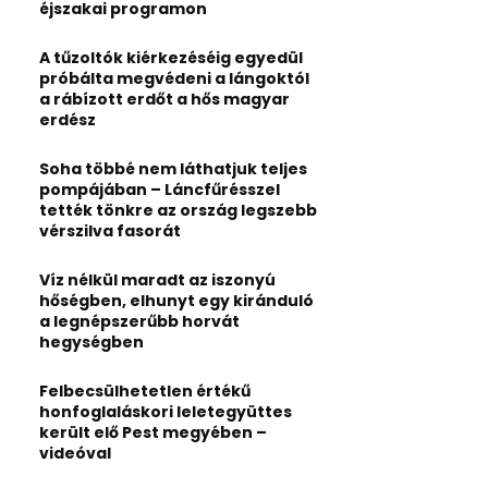
:
éjszakai programon
C
A tűzoltók kiérkezéséig egyedül
H
próbálta megvédeni a lángoktól
a rábízott erdőt a hős magyar
erdész
Soha többé nem láthatjuk teljes
pompájában – Láncfűrésszel
tették tönkre az ország legszebb
vérszilva fasorát
Víz nélkül maradt az iszonyú
hőségben, elhunyt egy kiránduló
a legnépszerűbb horvát
hegységben
Felbecsülhetetlen értékű
honfoglaláskori leletegyüttes
került elő Pest megyében –
videóval