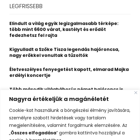
c
E
LEGFRISSEBB
h
f
A
o
Elindult a világ egyik legizgalmasabb térképe:
r
R
több mint 6600 várat, kastélyt és erődöt
:
fedezhetsz fel rajta
C
Kigyulladt a Szőke Tisza legendás hajóroncsa,
H
nagy erőkkel vonultak a tűzoltók
Életveszélyes fenyegetést kapott, elmarad Majka
erdélyi koncertje
Több második világháborús német hajóroncs is
láthatóvá vált a Dunán
Nagyra értékeljük a magánéletét
Hősként ünnepli az egész ország Nagy Árpádot, aki
Cookie-kat használunk a böngészési élmény javítására,
munkaközben állt meg, hogy megitasson egy
személyre szabott hirdetések vagy tartalom
szomjazó gólyát – videóval
megjelenítésére, valamint forgalmunk elemzésére. Az
„
Összes elfogadása
” gombra kattintva hozzájárul a