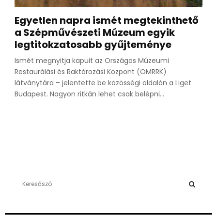
Egyetlen napra ismét megtekinthető
a Szépművészeti Múzeum egyik
legtitokzatosabb gyűjteménye
Ismét megnyitja kapuit az Országos Múzeumi
Restaurálási és Raktározási Központ (OMRRK)
látványtára – jelentette be közösségi oldalán a Liget
Budapest. Nagyon ritkán lehet csak belépni...
S
e
a
S
r