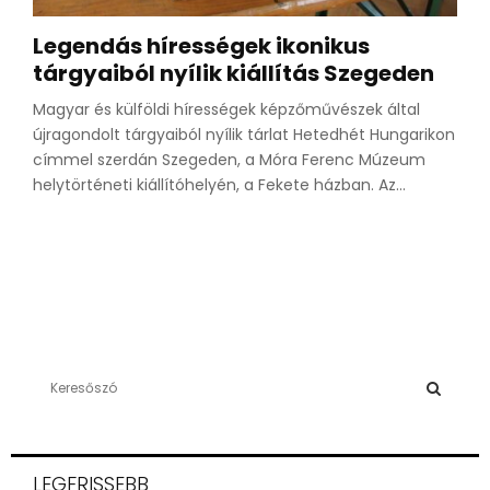
Legendás hírességek ikonikus
tárgyaiból nyílik kiállítás Szegeden
Magyar és külföldi hírességek képzőművészek által
újragondolt tárgyaiból nyílik tárlat Hetedhét Hungarikon
címmel szerdán Szegeden, a Móra Ferenc Múzeum
helytörténeti kiállítóhelyén, a Fekete házban. Az...
S
e
a
S
r
c
E
LEGFRISSEBB