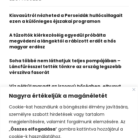
h
f
A
o
Kisvasútról nézheted a Perseidák hullócsillagait
r
R
ezen a különleges éjszakai programon
:
C
A tűzoltók kiérkezéséig egyedül próbálta
megvédeni a lángoktól a rábízott erdőt a hős
H
magyar erdész
Soha többé nem láthatjuk teljes pompájában –
Láncfűrésszel tették tönkre az ország legszebb
vérszilva fasorát
Víz nélkül maradt az iszonyú hőségben, elhunyt
egy kiránduló a legnépszerűbb horvát
Nagyra értékeljük a magánéletét
hegységben
Cookie-kat használunk a böngészési élmény javítására,
Felbecsülhetetlen értékű honfoglaláskori
személyre szabott hirdetések vagy tartalom
leletegyüttes került elő Pest megyében – videóval
megjelenítésére, valamint forgalmunk elemzésére. Az
„
Összes elfogadása
” gombra kattintva hozzájárul a
cookie-k használatához.