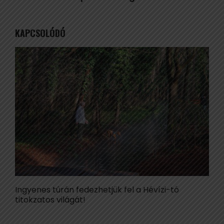
KAPCSOLÓDÓ
Ingyenes túrán fedezhetjük fel a Hévízi-tó
E
titokzatos világát!
g
v