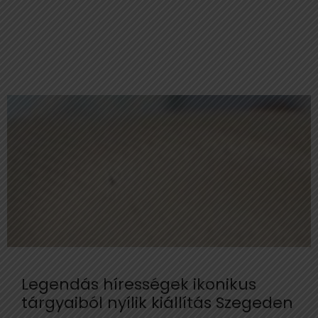
Legendás hírességek ikonikus
tárgyaiból nyílik kiállítás Szegeden