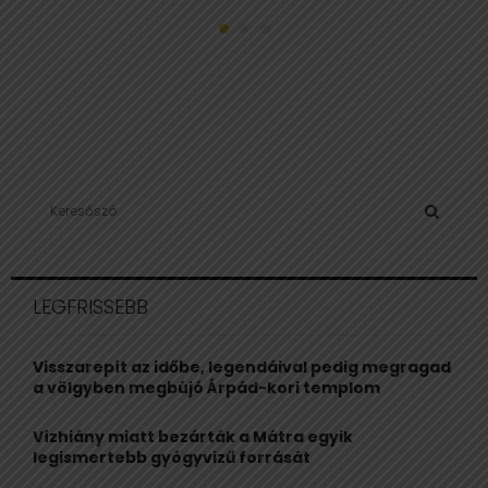
S
e
a
S
r
c
E
LEGFRISSEBB
h
f
A
o
Visszarepít az időbe, legendáival pedig megragad
r
R
a völgyben megbújó Árpád-kori templom
:
C
Vízhiány miatt bezárták a Mátra egyik
legismertebb gyógyvizű forrását
H