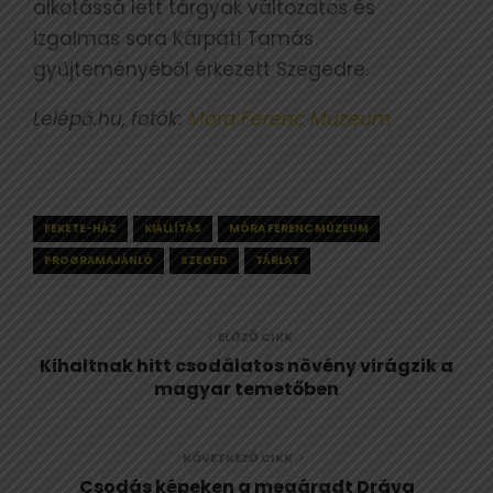
alkotássá lett tárgyak változatos és
izgalmas sora Kárpáti Tamás
gyűjteményéből érkezett Szegedre.
Lelépő.hu, fotók:
Móra Ferenc Múzeum
FEKETE-HÁZ
KIÁLLÍTÁS
MÓRA FERENC MÚZEUM
PROGRAMAJÁNLÓ
SZEGED
TÁRLAT
ELŐZŐ CIKK
Kihaltnak hitt csodálatos növény virágzik a
magyar temetőben
KÖVETKEZŐ CIKK
Csodás képeken a megáradt Dráva