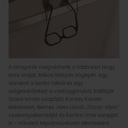
A látogatók megnézhetik a többi közt Nagy
Imre óráját, Rákosi Mátyás írógépét, egy
darabot a berlini falból és egy
szögesdrótrészt a vasfüggönyből. Kiállítják
Szabó István csapóját, Karády Katalin
kiskanalait, Nemes Jeles László „Oscar-díjas”
csokornyakkendőjét és Kertész Imre kalapját
is – mindezt képzőművészeti alkotásként.