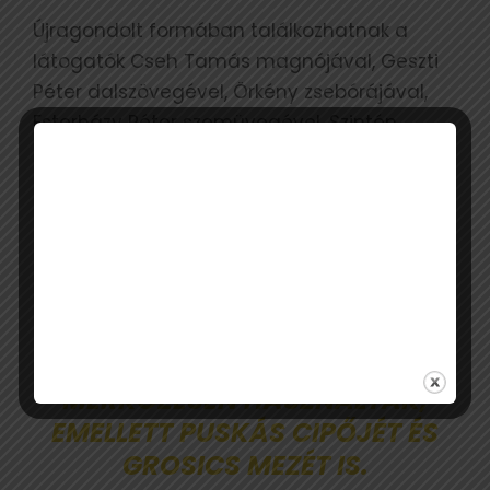
Újragondolt formában találkozhatnak a
látogatók Cseh Tamás magnójával, Geszti
Péter dalszövegével, Örkény zsebórájával,
Esterházy Péter szemüvegével. Szintén
képzőművészeti alkotásként mutatják be
Farkas Bertalan relikviáit, Cseh László
szemüvegét, Benedek Tibor köpenyét, Papp
László boxkesztyűjét.
KIÁLLÍTJÁK AZT A SÍPOT IS,
AMELYET A LEGENDÁS 6-3-AS
MÉRKŐZÉSEN HASZNÁLTAK,
EMELLETT PUSKÁS CIPŐJÉT ÉS
GROSICS MEZÉT IS.