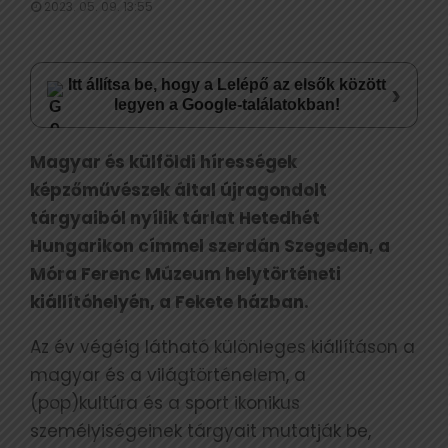
2023. 05. 09. 13:55
Itt állítsa be, hogy a Lelépő az elsők között
›
legyen a Google-találatokban!
Magyar és külföldi hírességek
képzőművészek által újragondolt
tárgyaiból nyílik tárlat Hetedhét
Hungarikon címmel szerdán Szegeden, a
Móra Ferenc Múzeum helytörténeti
kiállítóhelyén, a Fekete házban.
Az év végéig látható különleges kiállításon a
magyar és a világtörténelem, a
(pop)kultúra és a sport ikonikus
személyiségeinek tárgyait mutatják be,