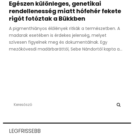
Egészen különleges, genetikai
rendellenesség miatt hófehér fekete
rigót fotóztak a Bükkben
A pigmenthiányos élőlények ritkák a természetben. A
madarak esetében is érdekes jelenség, melyet
szívesen figyelnek meg és dokumentálnak. Egy
mezőkövesdi madárbaráttól, Sebe Nándortól kapta a...
S
e
a
S
r
c
E
LEGFRISSEBB
h