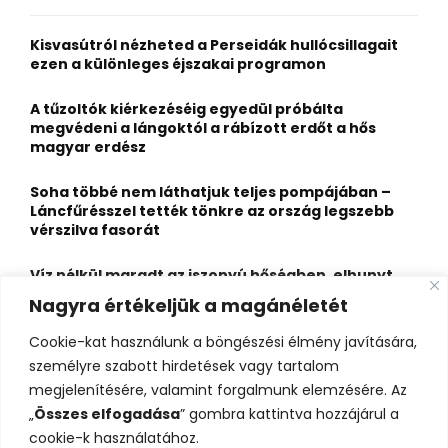
f
A
o
Kisvasútról nézheted a Perseidák hullócsillagait
r
R
ezen a különleges éjszakai programon
:
C
A tűzoltók kiérkezéséig egyedül próbálta
megvédeni a lángoktól a rábízott erdőt a hős
H
magyar erdész
Soha többé nem láthatjuk teljes pompájában –
Láncfűrésszel tették tönkre az ország legszebb
vérszilva fasorát
Víz nélkül maradt az iszonyú hőségben, elhunyt
egy kiránduló a legnépszerűbb horvát
Nagyra értékeljük a magánéletét
hegységben
Cookie-kat használunk a böngészési élmény javítására,
Felbecsülhetetlen értékű honfoglaláskori
személyre szabott hirdetések vagy tartalom
leletegyüttes került elő Pest megyében – videóval
megjelenítésére, valamint forgalmunk elemzésére. Az
„
Összes elfogadása
” gombra kattintva hozzájárul a
cookie-k használatához.