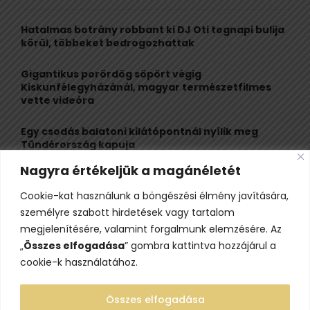
f
A
o
Hatalmas botrány robbant ki DJ Oti tegnapi bulija
r
R
körül, többeket bedrogozhattak
:
C
Gigantikus porördög söpört végig
Kiskunfélegyházánál, magyar természetfilmes
H
vette videóra
Egy csodás balatoni kilátópontnál nyílik meg
Tündérország kapuja
Nagyra értékeljük a magánéletét
A nagybaracskai halfőző, akit egyszerűbb volt
örökös bajnokká avatni, mint legyőzni
Cookie-kat használunk a böngészési élmény javítására,
személyre szabott hirdetések vagy tartalom
10 érdekesség a hosszú útra készülő gólyákról
megjelenítésére, valamint forgalmunk elemzésére. Az
„
Összes elfogadása
” gombra kattintva hozzájárul a
cookie-k használatához.
Összes elfogadása