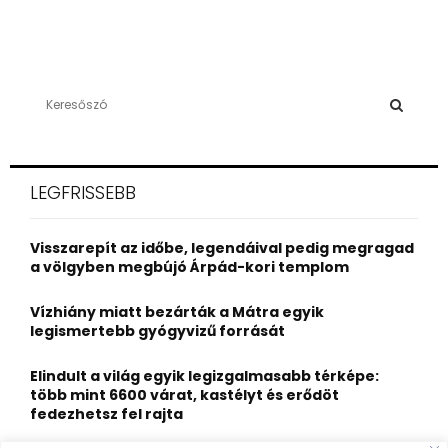
S
e
a
S
r
c
E
LEGFRISSEBB
h
f
A
o
Visszarepít az időbe, legendáival pedig megragad
r
R
a völgyben megbújó Árpád-kori templom
:
C
Vízhiány miatt bezárták a Mátra egyik
legismertebb gyógyvizű forrását
H
Elindult a világ egyik legizgalmasabb térképe:
több mint 6600 várat, kastélyt és erődöt
fedezhetsz fel rajta