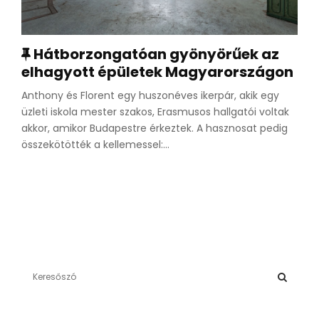
K
Hátborzongatóan gyönyörűek az
a
elhagyott épületek Magyarországon
p
Anthony és Florent egy huszonéves ikerpár, akik egy
c
üzleti iskola mester szakos, Erasmusos hallgatói voltak
s
akkor, amikor Budapestre érkeztek. A hasznosat pedig
o
összekötötték a kellemessel:...
l
ó
d
ó
S
e
a
S
r