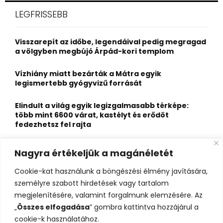
c
E
LEGFRISSEBB
h
f
A
o
Visszarepít az időbe, legendáival pedig megragad
r
R
a völgyben megbújó Árpád-kori templom
:
C
Vízhiány miatt bezárták a Mátra egyik
legismertebb gyógyvizű forrását
H
Elindult a világ egyik legizgalmasabb térképe:
több mint 6600 várat, kastélyt és erődöt
fedezhetsz fel rajta
Kigyulladt a Szőke Tisza legendás hajóroncsa,
Nagyra értékeljük a magánéletét
nagy erőkkel vonultak a tűzoltók
Cookie-kat használunk a böngészési élmény javítására,
Életveszélyes fenyegetést kapott, elmarad Majka
személyre szabott hirdetések vagy tartalom
erdélyi koncertje
megjelenítésére, valamint forgalmunk elemzésére. Az
„
Összes elfogadása
” gombra kattintva hozzájárul a
cookie-k használatához.