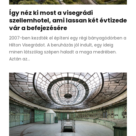
Így néz ki most a visegrádi
szellemhotel, ami lassan két évtizede
vár a befejezésére
2007-ben kezdték el építeni egy régi bányagödörben a
Hilton Visegrádot. A beruházás jól indult, egy ideig
minen látszólag szépen haladt a maga medrében.
Aztán az...