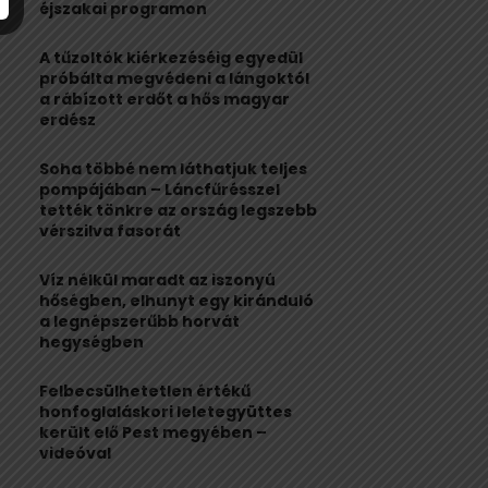
:
éjszakai programon
C
A tűzoltók kiérkezéséig egyedül
H
próbálta megvédeni a lángoktól
a rábízott erdőt a hős magyar
erdész
Soha többé nem láthatjuk teljes
pompájában – Láncfűrésszel
tették tönkre az ország legszebb
vérszilva fasorát
Víz nélkül maradt az iszonyú
hőségben, elhunyt egy kiránduló
a legnépszerűbb horvát
hegységben
Felbecsülhetetlen értékű
honfoglaláskori leletegyüttes
került elő Pest megyében –
videóval