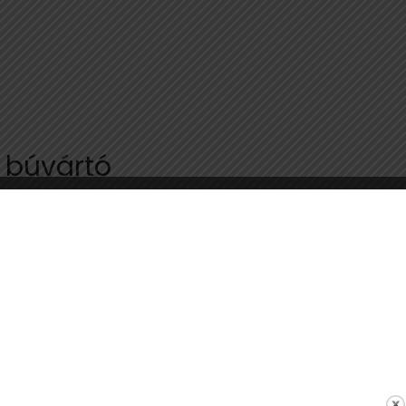
búvártó
Az év nagy dobására készülnek a
gyékényesi búvártóban
2023. 06. 24. 14:55
Július 26-án versenyen való részvétel különleges lehetőség
ez az úszás szerelmesei számára. A helyszín a gyékényesi,
festői szépségéről és kristálytiszta vizéről híres búvártó,
amelynek közepén...