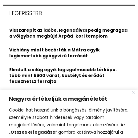
r
c
E
LEGFRISSEBB
h
f
A
o
Visszarepít az időbe, legendáival pedig megragad
r
R
a völgyben megbújó Árpád-kori templom
:
C
Vízhiány miatt bezárták a Mátra egyik
legismertebb gyógyvizű forrását
H
Elindult a világ egyik legizgalmasabb térképe:
több mint 6600 várat, kastélyt és erődöt
fedezhetsz fel rajta
Kigyulladt a Szőke Tisza legendás hajóroncsa,
Nagyra értékeljük a magánéletét
nagy erőkkel vonultak a tűzoltók
Cookie-kat használunk a böngészési élmény javítására,
Életveszélyes fenyegetést kapott, elmarad Majka
személyre szabott hirdetések vagy tartalom
erdélyi koncertje
megjelenítésére, valamint forgalmunk elemzésére. Az
„
Összes elfogadása
” gombra kattintva hozzájárul a