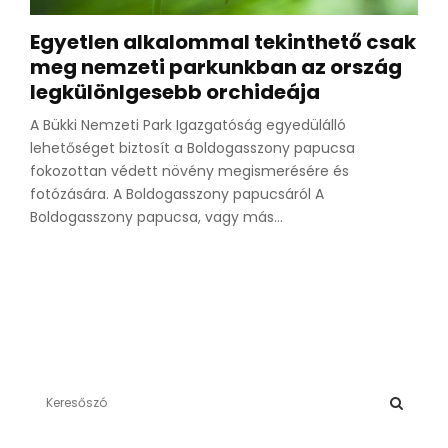
Egyetlen alkalommal tekinthető csak
meg nemzeti parkunkban az ország
legkülönlgesebb orchideája
A Bükki Nemzeti Park Igazgatóság egyedülálló
lehetőséget biztosít a Boldogasszony papucsa
fokozottan védett növény megismerésére és
fotózására. A Boldogasszony papucsáról A
Boldogasszony papucsa, vagy más...
S
e
a
S