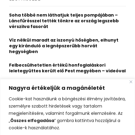
h
f
A
o
Soha többé nem láthatjuk teljes pompájában –
r
R
Láncfűrésszel tették tönkre az ország legszebb
:
vérszilva fasorát
C
Víz nélkül maradt az iszonyú hőségben, elhunyt
H
egy kiránduló a legnépszerűbb horvát
hegységben
Felbecsülhetetlen értékű honfoglaláskori
leletegyüttes került elő Pest megyében – videóval
Eltűnt egy 21 éves fiatal, az Ozora fesztiválon
Nagyra értékeljük a magánéletét
látták utoljára
Cookie-kat használunk a böngészési élmény javítására,
Visszarepít az időbe, legendáival pedig megragad
személyre szabott hirdetések vagy tartalom
a völgyben megbújó Árpád-kori templom
megjelenítésére, valamint forgalmunk elemzésére. Az
„
Összes elfogadása
” gombra kattintva hozzájárul a
cookie-k használatához.