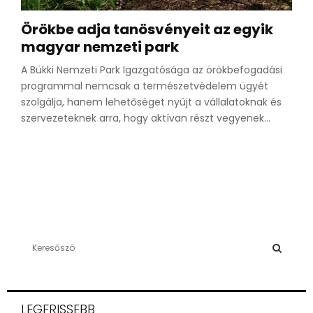
Örökbe adja tanösvényeit az egyik
magyar nemzeti park
A Bükki Nemzeti Park Igazgatósága az örökbefogadási
programmal nemcsak a természetvédelem ügyét
szolgálja, hanem lehetőséget nyújt a vállalatoknak és
szervezeteknek arra, hogy aktívan részt vegyenek...
S
e
a
S
r
c
E
LEGFRISSEBB