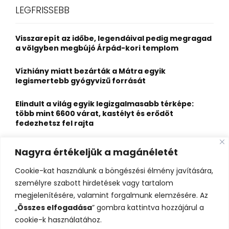
c
E
LEGFRISSEBB
h
f
A
o
Visszarepít az időbe, legendáival pedig megragad
r
R
a völgyben megbújó Árpád-kori templom
:
C
Vízhiány miatt bezárták a Mátra egyik
legismertebb gyógyvizű forrását
H
Elindult a világ egyik legizgalmasabb térképe:
több mint 6600 várat, kastélyt és erődöt
fedezhetsz fel rajta
Kigyulladt a Szőke Tisza legendás hajóroncsa,
Nagyra értékeljük a magánéletét
nagy erőkkel vonultak a tűzoltók
Cookie-kat használunk a böngészési élmény javítására,
Életveszélyes fenyegetést kapott, elmarad Majka
személyre szabott hirdetések vagy tartalom
erdélyi koncertje
megjelenítésére, valamint forgalmunk elemzésére. Az
„
Összes elfogadása
” gombra kattintva hozzájárul a
cookie-k használatához.