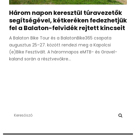
Három napon keresztül túravezetők
segítségével, kétkeréken fedezhetjük
fel a Balaton-felvidék rejtett kincseit
A Balaton Bike Tour és a BalatonBike365 csapata
augusztus 25–27. között rendezi meg a Kapolcsi
(e)Bike Fesztivált. A háromnapos eMTB- és Gravel-
kaland során a résztvevőkre...
S
e
a
S
r