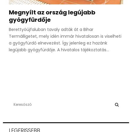
Megnyílt az ország legújabb
gyógyfürdője
Berettyóújfaluban tavaly adták át a Bihar
Termálligetet, mely idén immár hivatalosan is viselheti
a gyógyfürdő elnevezést. Így jelenleg ez hazánk
legújabb gyógyfürdője. A hivatalos tájékoztatás...
S
e
a
S
r
c
E
LEGFRISSEBB