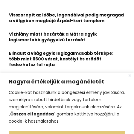
h
f
A
o
Visszarepít az időbe, legendáival pedig megragad
r
R
a völgyben megbújó Árpád-kori templom
:
C
Vízhiány miatt bezárták a Mátra egyik
legismertebb gyógyvizű forrását
H
Elindult a világ egyik legizgalmasabb térképe:
több mint 6600 várat, kastélyt és erődöt
fedezhetsz fel rajta
Kigyulladt a Szőke Tisza legendás hajóroncsa,
Nagyra értékeljük a magánéletét
nagy erőkkel vonultak a tűzoltók
Cookie-kat használunk a böngészési élmény javítására,
Életveszélyes fenyegetést kapott, elmarad Majka
személyre szabott hirdetések vagy tartalom
erdélyi koncertje
megjelenítésére, valamint forgalmunk elemzésére. Az
„
Összes elfogadása
” gombra kattintva hozzájárul a
cookie-k használatához.