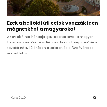
Ezek a belföldi úti célok vonzzák idén
mágnesként a magyarokat
Az év első hat hónapja igazi sikertörténet a magyar
turizmus számára. A vidéki desztinációk népszerűsége
tovább nőtt, különösen a Balaton és a fürdővárosok
vonzották a...
S
e
a