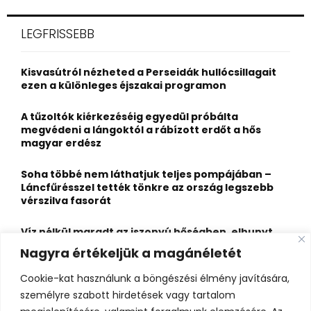
S
r
c
E
LEGFRISSEBB
h
f
A
o
Kisvasútról nézheted a Perseidák hullócsillagait
r
R
ezen a különleges éjszakai programon
:
C
A tűzoltók kiérkezéséig egyedül próbálta
megvédeni a lángoktól a rábízott erdőt a hős
H
magyar erdész
Soha többé nem láthatjuk teljes pompájában –
Láncfűrésszel tették tönkre az ország legszebb
vérszilva fasorát
Víz nélkül maradt az iszonyú hőségben, elhunyt
egy kiránduló a legnépszerűbb horvát
Nagyra értékeljük a magánéletét
hegységben
Cookie-kat használunk a böngészési élmény javítására,
Felbecsülhetetlen értékű honfoglaláskori
személyre szabott hirdetések vagy tartalom
leletegyüttes került elő Pest megyében – videóval