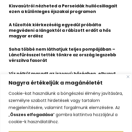
o
Kisvasútról nézheted a Perseidák hullócsillagait
r
R
ezen a különleges éjszakai programon
:
C
A tűzoltók kiérkezéséig egyedül próbálta
megvédeni a lángoktól a rábízott erdőt a hős
H
magyar erdész
Soha többé nem láthatjuk teljes pompájában –
Láncfűrésszel tették tönkre az ország legszebb
vérszilva fasorát
Víz nélkül maradt az iszonyú hőségben, elhunyt
egy kiránduló a legnépszerűbb horvát
Nagyra értékeljük a magánéletét
hegységben
Cookie-kat használunk a böngészési élmény javítására,
Felbecsülhetetlen értékű honfoglaláskori
személyre szabott hirdetések vagy tartalom
leletegyüttes került elő Pest megyében – videóval
megjelenítésére, valamint forgalmunk elemzésére. Az
„
Összes elfogadása
” gombra kattintva hozzájárul a
cookie-k használatához.