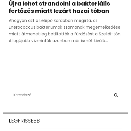
Újra lehet strandolni a bakteriális
fertőzés miatt lezárt hazai tóban
Ahogyan azt a Lelépő korábban megírta, az
Enerococcus baktériumok számának megemelkedése
miatt átmenetileg betiltották a fürdőzést a Szelidi-tón.
A legújabb vízminták azonban már ismét kiváló...
S
e
a
S
r
c
E
LEGFRISSEBB
h
f
A