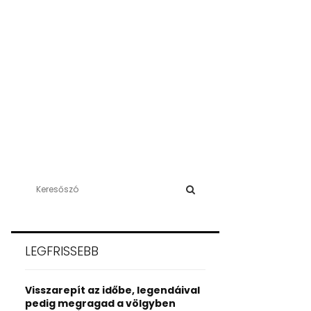
S
e
a
S
r
c
E
LEGFRISSEBB
h
f
A
o
Visszarepít az időbe, legendáival
r
R
pedig megragad a völgyben