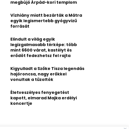
:
megbújó Árpád-kori templom
C
Vízhiány miatt bezárták a Mátra
H
egyik legismertebb gyógyvizű
forrását
Elindult a világ egyik
legizgalmasabb térképe: több
mint 6600 várat, kastélyt és
erődöt fedezhetsz fel rajta
Kigyulladt a Szőke Tisza legendás
hajóroncsa, nagy erőkkel
vonultak a tűzoltók
Életveszélyes fenyegetést
kapott, elmarad Majka erdélyi
koncertje