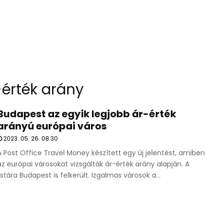
-érték arány
Budapest az egyik legjobb ár-érték
arányú európai város
2023. 05. 26. 08:30
A Post Office Travel Money készített egy új jelentést, amiben
az európai városokat vizsgálták ár-érték arány alapján. A
listára Budapest is felkerült. Izgalmas városok a...