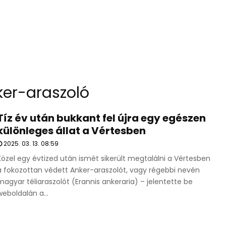
er-araszoló
Tíz év után bukkant fel újra egy egészen
különleges állat a Vértesben
2025. 03. 13. 08:59
Közel egy évtized után ismét sikerült megtalálni a Vértesben
a fokozottan védett Anker-araszolót, vagy régebbi nevén
magyar téliaraszolót (Erannis ankeraria) – jelentette be
weboldalán a...