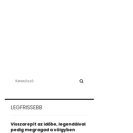
S
e
a
S
r
c
E
LEGFRISSEBB
h
f
A
o
Visszarepít az időbe, legendáival
r
R
pedig megragad a völgyben