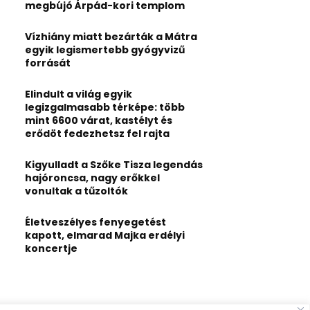
:
megbújó Árpád-kori templom
C
Vízhiány miatt bezárták a Mátra
H
egyik legismertebb gyógyvizű
forrását
Elindult a világ egyik
legizgalmasabb térképe: több
mint 6600 várat, kastélyt és
erődöt fedezhetsz fel rajta
Kigyulladt a Szőke Tisza legendás
hajóroncsa, nagy erőkkel
vonultak a tűzoltók
Életveszélyes fenyegetést
kapott, elmarad Majka erdélyi
koncertje