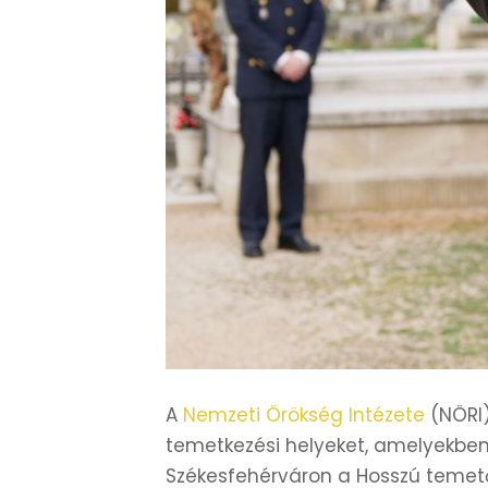
A
Nemzeti Örökség Intézete
(NÖRI)
temetkezési helyeket, amelyekben a
Székesfehérváron a Hosszú temető