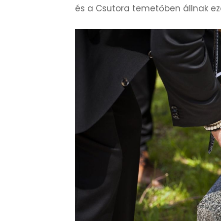
és a Csutora temetőben állnak e