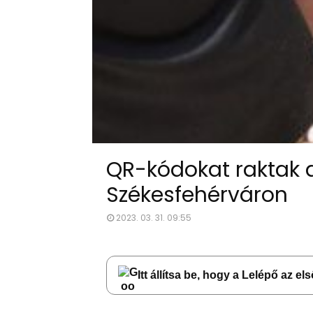
QR-kódokat raktak 
Székesfehérváron
2023. 03. 31. 09:55
Itt állítsa be, hogy a Lelépő az e