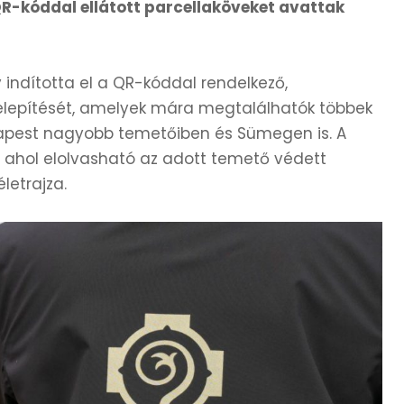
QR-kóddal ellátott parcellaköveket avattak
 indította el a QR-kóddal rendelkező,
elepítését, amelyek mára megtalálhatók többek
dapest nagyobb temetőiben és Sümegen is. A
 ahol elolvasható az adott temető védett
letrajza.