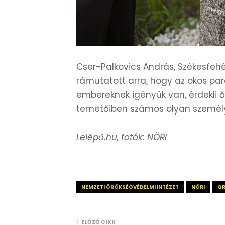
Cser-Palkovics András, Székesfe
rámutatott arra, hogy az okos par
embereknek igényük van, érdekli 
temetőiben számos olyan személy 
Lelépő.hu, fotók: NÖRI
NEMZETI ÖRÖKSÉGVÉDELMI INTÉZET
NÖRI
Q
ELŐZŐ CIKK