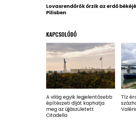
Lovasrendőrök őrzik az erdő békéjé
Pilisben
KAPCSOLÓDÓ
A világ egyik legjelentősebb
Tíz ér
építészeti díját kaphatja
százh
meg az újjászületett
Valéri
Citadella