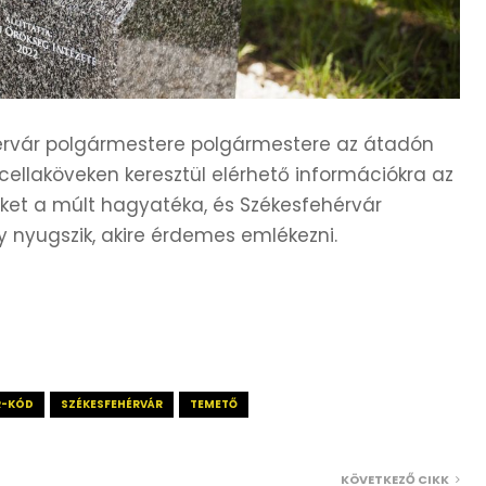
hérvár polgármestere polgármestere az átadón
cellaköveken keresztül elérhető információkra az
őket a múlt hagyatéka, és Székesfehérvár
nyugszik, akire érdemes emlékezni.
R-KÓD
SZÉKESFEHÉRVÁR
TEMETŐ
KÖVETKEZŐ CIKK