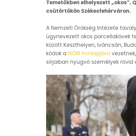
Temetőkben elhelyezett „okos”, 
csütörtökön Székesfehérváron.
A Nemzeti Örökség Intézete tavaly
úgynevezett okos parcellakövek t
között Keszthelyen, Iváncsán, Bu
kódok a
NÖRI honlapjára
vezetnek,
sírjaiban nyugvó személyek rövid é