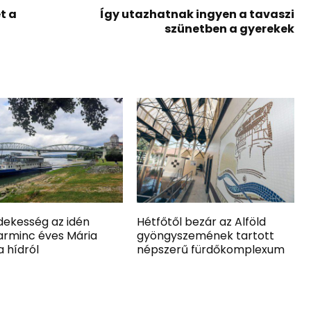
t a
Így utazhatnak ingyen a tavaszi
szünetben a gyerekek
dekesség az idén
Hétfőtől bezár az Alföld
arminc éves Mária
gyöngyszemének tartott
a hídról
népszerű fürdőkomplexum