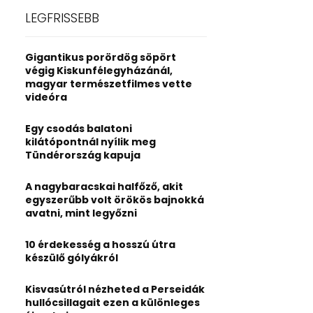
c
E
LEGFRISSEBB
h
f
A
o
Gigantikus porördög söpört
r
R
végig Kiskunfélegyházánál,
:
magyar természetfilmes vette
C
videóra
H
Egy csodás balatoni
kilátópontnál nyílik meg
Tündérország kapuja
A nagybaracskai halfőző, akit
egyszerűbb volt örökös bajnokká
avatni, mint legyőzni
10 érdekesség a hosszú útra
készülő gólyákról
Kisvasútról nézheted a Perseidák
hullócsillagait ezen a különleges