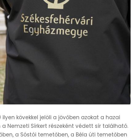
 ilyen kövekkel jelöli a jövőben azokat a hazai
 Nemzeti Sírkert részeként védett sír található.
ben, a Sóstói temetőben, a Béla úti temetőben