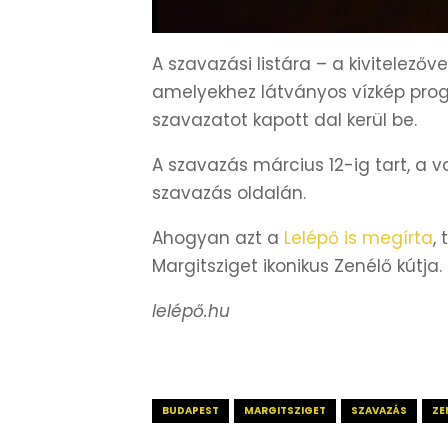
A szavazási listára – a kivitelezőv
amelyekhez látványos vízkép pro
szavazatot kapott dal kerül be.
A szavazás március 12-ig tart, a v
szavazás oldalán.
Ahogyan azt a
Lelépő is megírta
,
Margitsziget ikonikus Zenélő kútja.
lelépő.hu
BUDAPEST
MARGITSZIGET
SZAVAZÁS
ZE