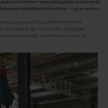
ikusok című Grimm-mese jellegzetes motívumát
ónapok munkájával készült el – írja a veol.hu.
et a legnagyobb körültekintés mellett
eny helyszínére, így szerencsére épségben
sszeállítása után értékelhette a zsűri az