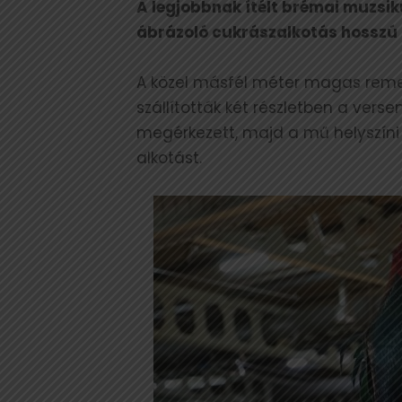
A legjobbnak ítélt brémai muzs
ábrázoló cukrászalkotás hosszú h
A közel másfél méter magas remek
szállították két részletben a vers
megérkezett, majd a mű helyszíni ö
alkotást.