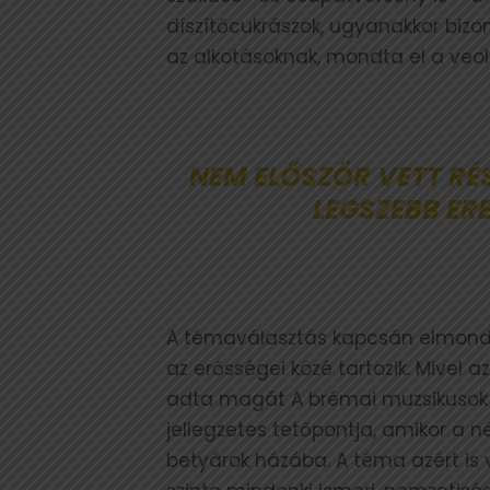
díszítőcukrászok, ugyanakkor bizon
az alkotásoknak, mondta el a veol.
NEM ELŐSZÖR VETT RÉ
LEGSZEBB ER
A témaválasztás kapcsán elmondta
az erősségei közé tartozik. Mivel a
adta magát A brémai muzsikusok 
jellegzetes tetőpontja, amikor a 
betyárok házába. A téma azért is v