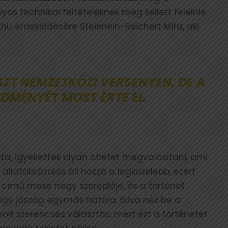
yos technikai feltételeknek meg kellett felelnie
hu érdeklődésére Steierlein-Reichert Míra, aki
SZT NEMZETKÖZI VERSENYEN, DE A
EDMÉNYÉT MOST ÉRTE EL.
, igyekeztek olyan ötletet megvalósítani, ami
z állatábrázolás áll hozzá a legközelebb, ezért
című mese négy szereplője, és a történet
négy jószág egymás hátára állva néz be a
olt szerencsés választás, mert ezt a történetet