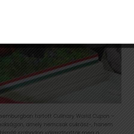
xemburgban tartott Culinary World Cupon –
jnokságon, amely nemcsak cukrász-, hanem
a témát szabadon választhatták meg a