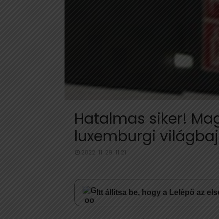
Hatalmas siker! Mag
luxemburgi világba
2022. 11. 29. 11:21
Itt állítsa be, hogy a Lelépő az e