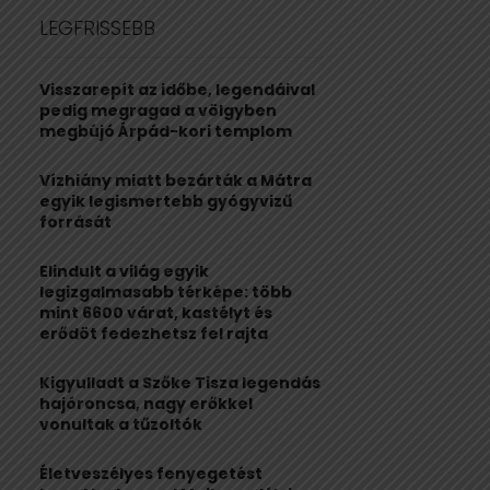
c
E
LEGFRISSEBB
h
f
A
o
Visszarepít az időbe, legendáival
r
R
pedig megragad a völgyben
:
megbújó Árpád-kori templom
C
Vízhiány miatt bezárták a Mátra
H
egyik legismertebb gyógyvizű
forrását
Elindult a világ egyik
legizgalmasabb térképe: több
mint 6600 várat, kastélyt és
erődöt fedezhetsz fel rajta
Kigyulladt a Szőke Tisza legendás
hajóroncsa, nagy erőkkel
vonultak a tűzoltók
Életveszélyes fenyegetést