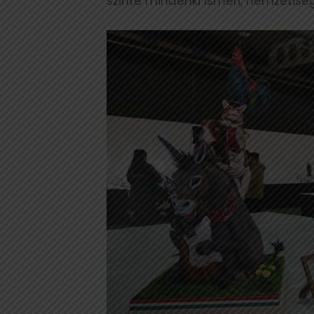
szinte mindenki ismeri, nemzetiségr