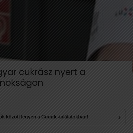
yar cukrász nyert a
jnokságon
›
lsők között legyen a Google-találatokban!