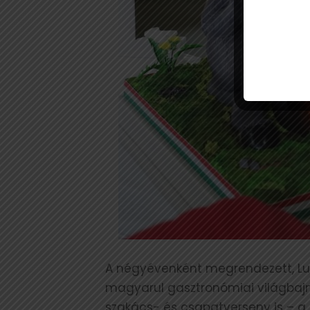
A négyévenként megrendezett, Lu
magyarul gasztronómiai világba
szakács- és csapatverseny is – 