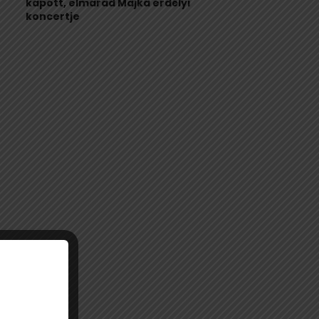
kapott, elmarad Majka erdélyi
koncertje