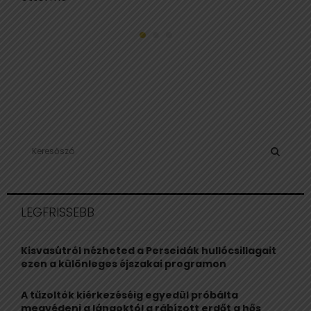
S
e
a
S
r
c
E
LEGFRISSEBB
h
f
A
o
Kisvasútról nézheted a Perseidák hullócsillagait
r
R
ezen a különleges éjszakai programon
:
C
A tűzoltók kiérkezéséig egyedül próbálta
megvédeni a lángoktól a rábízott erdőt a hős