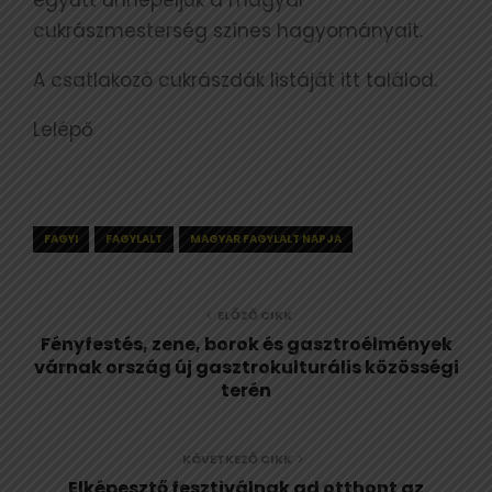
együtt ünnepeljük a magyar
cukrászmesterség színes hagyományait.
A csatlakozó cukrászdák listáját itt találod.
Lelépő
FAGYI
FAGYLALT
MAGYAR FAGYLALT NAPJA
ELŐZŐ CIKK
Fényfestés, zene, borok és gasztroélmények
várnak ország új gasztrokulturális közösségi
terén
KÖVETKEZŐ CIKK
Elképesztő fesztiválnak ad otthont az