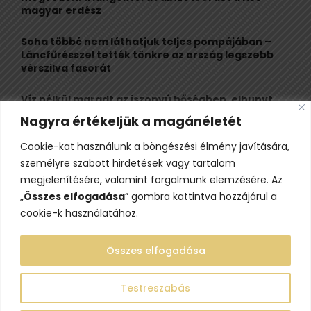
H
magyar erdész
Soha többé nem láthatjuk teljes pompájában –
Láncfűrésszel tették tönkre az ország legszebb
vérszilva fasorát
Víz nélkül maradt az iszonyú hőségben, elhunyt
egy kiránduló a legnépszerűbb horvát
Nagyra értékeljük a magánéletét
hegységben
Cookie-kat használunk a böngészési élmény javítására,
Felbecsülhetetlen értékű honfoglaláskori
személyre szabott hirdetések vagy tartalom
leletegyüttes került elő Pest megyében – videóval
megjelenítésére, valamint forgalmunk elemzésére. Az
„
Összes elfogadása
” gombra kattintva hozzájárul a
cookie-k használatához.
Összes elfogadása
Testreszabás
@2023 - www.lelepo.hu. Minden jog fenntartva.