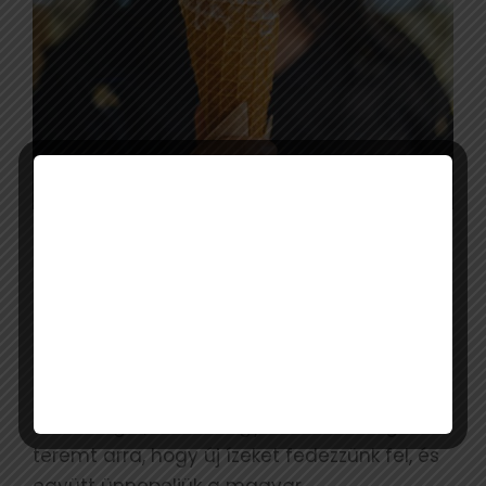
A szervezők előzetes várakozásai szerint a
rendezvény óriási sikert arathat: becslések
szerint legalább 10 ezer gombóc fagylalt
talál majd gazdára az akció keretében. A
Magyar Fagylalt Napja így nemcsak hűsítő
örömöt ígér, hanem egyben lehetőséget is
teremt arra, hogy új ízeket fedezzünk fel, és