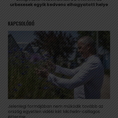
urbexesek egyik kedvenc elhagyatott helye
KAPCSOLÓDÓ
Jelenlegi formájában nem működik tovább az
B
ország egyetlen vidéki két Michelin-csillagos
e
étterme