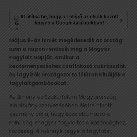
Itt állítsa be, hogy a Lelépő az elsők között
›
legyen a Google-találatokban!
Május 8-án ismét megédesedik az ország:
ezen a napon rendezik meg a Magyar
Fagylalt Napját, amikor a
kezdeményezéshez csatlakozó cukrászdák
és fagyizók országszerte féláron kínálják a
fagylaltgombócokat.
Az Élmény és Szakértelem Magyarország
Alapítvány szervezésében életre hívott
esemény célja, hogy közelebb hozza a
minőségi magyar fagylaltot a közönséghez,
közösségi élménnyé tegye a fagyizást,