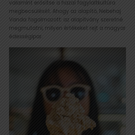
valamint erősítse a hazai fagylaltkultúra
megbecsülését. Ahogy az alapító, Nebehaj
Vanda fogalmazott: az alapítvány szeretné
megmutatni, milyen értékeket rejt a magyar
édességipar.