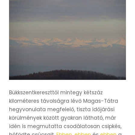
Bükkszentkereszttől mintegy kétszáz
kilométeres távolságra lévő Magas-Tátra
hegyvonulata megfelelő, tiszta időjárási
körülmények között gyakran látható, már
idén is megmutatta csodálatosan csipkés,
hófödte csúcsait.
Ebben
,
ebben
és
ebben
a