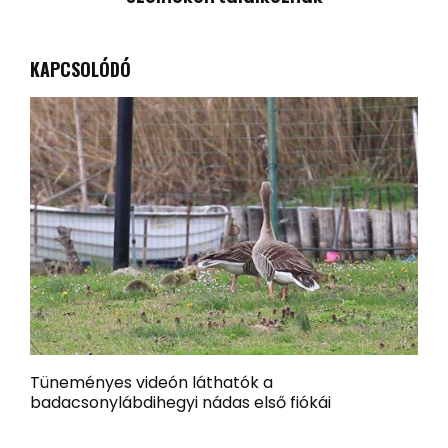
KAPCSOLÓDÓ
Tüneményes videón láthatók a
K
badacsonylábdihegyi nádas első fiókái
l