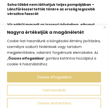
Soha többé nem láthatjuk teljes pompájában –
Láncfűrésszel tették tönkre az ország legszebb
vérszilva fasorát
Víz nélkül maradt az iszonyú hőségben, elhunyt
egy kiránduló a legnépszerűbb horvát
Nagyra értékeljük a magánéletét
hegységben
Cookie-kat használunk a böngészési élmény javítására,
Felbecsülhetetlen értékű honfoglaláskori
személyre szabott hirdetések vagy tartalom
leletegyüttes került elő Pest megyében – videóval
megjelenítésére, valamint forgalmunk elemzésére. Az
„
Összes elfogadása
” gombra kattintva hozzájárul a
cookie-k használatához.
Összes elfogadása
Testreszabás
@2023 - www.lelepo.hu. Minden jog fenntartva.
Összes elutasítása
Adatvédelem
Szerzői jogok
Impresszum