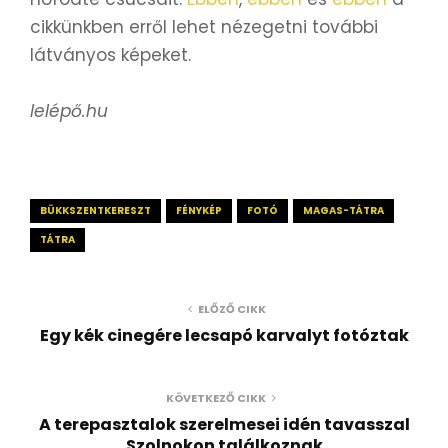
cikkünkben erről lehet nézegetni további
látványos képeket.
lelépő.hu
BÜKKSZENTKERESZT
FÉNYKÉP
FOTÓ
MAGAS-TÁTRA
TÁTRA
ELŐZŐ CIKK
Egy kék cinegére lecsapó karvalyt fotóztak
KÖVETKEZŐ CIKK
A terepasztalok szerelmesei idén tavasszal
Szolnokon találkoznak