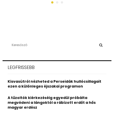
S
e
a
S
r
c
E
LEGFRISSEBB
h
f
A
o
Kisvasútról nézheted a Perseidák hullócsillagait
r
R
ezen a különleges éjszakai programon
:
C
A tűzoltók kiérkezéséig egyedül próbálta
megvédeni a lángoktól a rábízott erdőt a hős
H
magyar erdész