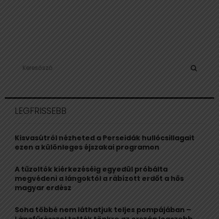
S
e
a
S
r
c
E
LEGFRISSEBB
h
f
A
o
Kisvasútról nézheted a Perseidák hullócsillagait
r
R
ezen a különleges éjszakai programon
:
C
A tűzoltók kiérkezéséig egyedül próbálta
megvédeni a lángoktól a rábízott erdőt a hős
H
magyar erdész
Soha többé nem láthatjuk teljes pompájában –