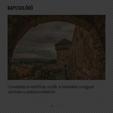
KAPCSOLÓDÓ
Csodálatos kiállítás nyílik a felvidéki magyar
E
várban a pásztoréletről
á