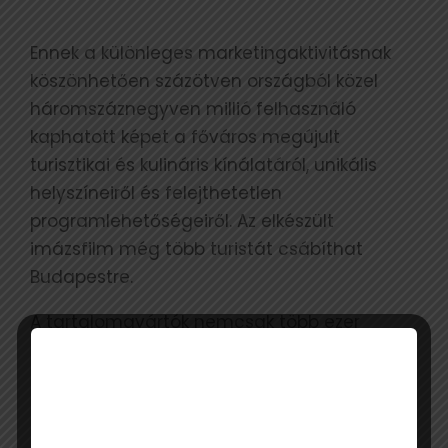
Ennek a különleges marketingaktivitásnak
köszönhetően százötven országból közel
háromszáznegyven millió felhasználó
kaphatott képet a főváros megújult
turisztikai és kulináris kínálatáról, unikális
helyszíneiről és felejthetetlen
programlehetőségeiről. Az elkészült
imázsfilm még több turistát csábíthat
Budapestre.
A tartalomgyártók nemcsak több ezer
bejegyzéssel népszerűsítették Budapestet
az eseménysorozat alatt: egy nagyszabású
filmforgatás keretein belül közel 100 fős stáb
és 5 drón követte minden lépésüket.