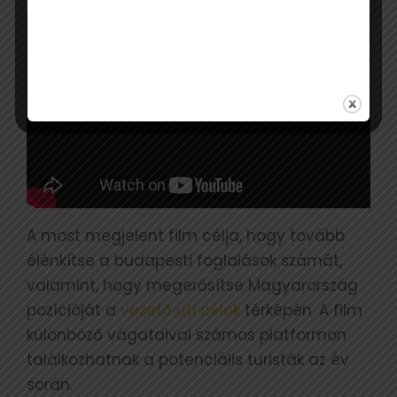
A most megjelent film célja, hogy tovább
élénkítse a budapesti foglalások számát,
valamint, hogy megerősítse Magyarország
pozícióját a
vezető úti célok
térképén. A film
különböző vágataival számos platformon
találkozhatnak a potenciális turisták az év
során.