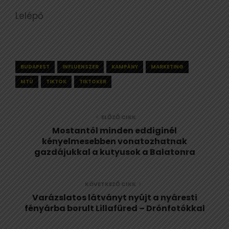
Lelépő
BUDAPEST
INFLUENSZER
KAMPÁNY
MARKETING
MTÜ
TIKTOK
TIKTOKER
ELŐZŐ CIKK
Mostantól minden eddiginél
kényelmesebben vonatozhatnak
gazdájukkal a kutyusok a Balatonra
KÖVETKEZŐ CIKK
Varázslatos látványt nyújt a nyáresti
fényárba borult Lillafüred – Drónfotókkal