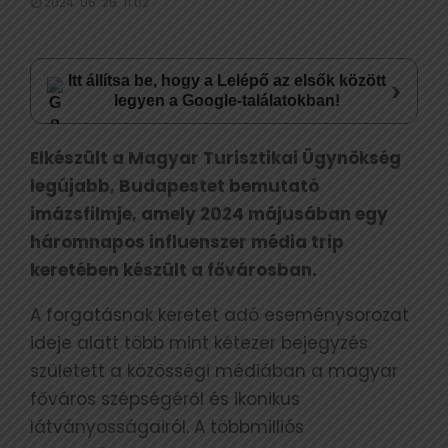
2024. 06. 26. 11:02
Itt állítsa be, hogy a Lelépő az elsők között
›
legyen a Google-találatokban!
Elkészült a Magyar Turisztikai Ügynökség
legújabb, Budapestet bemutató
imázsfilmje, amely 2024 májusában egy
háromnapos influenszer média trip
keretében készült a fővárosban.
A forgatásnak keretet adó eseménysorozat
ideje alatt több mint kétezer bejegyzés
született a közösségi médiában a magyar
főváros szépségéről és ikonikus
látványosságairól. A többmilliós