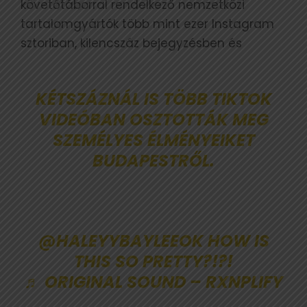
követőtáborral rendelkező nemzetközi
tartalomgyártók több mint ezer Instagram
sztoriban, kilencszáz bejegyzésben és
KÉTSZÁZNÁL IS TÖBB TIKTOK
VIDEÓBAN OSZTOTTÁK MEG
SZEMÉLYES ÉLMÉNYEIKET
BUDAPESTRŐL.
@HALEYYBAYLEE
OK HOW IS
THIS SO PRETTY?!?!
♬ ORIGINAL SOUND – RXNPLIFY