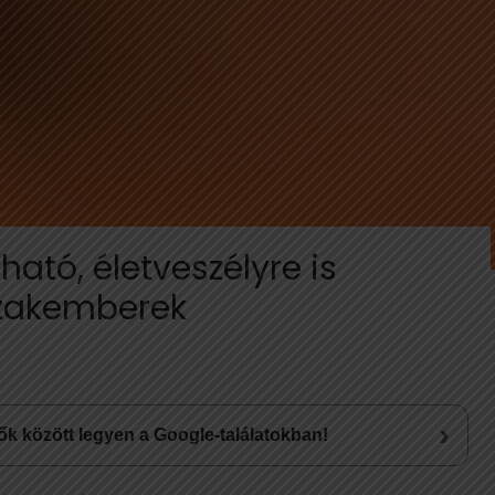
ható, életveszélyre is
szakemberek
›
lsők között legyen a Google-találatokban!