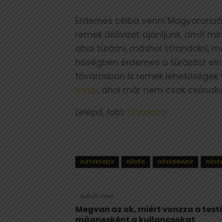
Érdemes célba venni Magyarország
remek állóvizet ajánljunk, amit m
ahol túrázni, máshol strandolni, 
hőségben érdemes a túrázást elnap
fővárosban is remek lehetőségek 
tónál
, ahol már nem csak csónakot 
Lelépő, fotó:
Unsplash
ÉLETVESZÉLY
HŐSÉG
HŐSÉGRIADÓ
HŐSÉ
ELŐZŐ CIKK
Megvan az ok, miért vonzza a tes
mágnesként a kullancsokat