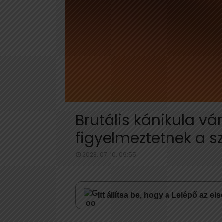
Brutális kánikula vár
figyelmeztetnek a 
2023. 07. 10. 09:55
Itt állítsa be, hogy a Lelépő az e