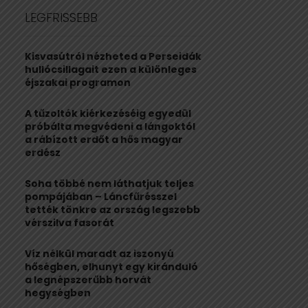
c
E
LEGFRISSEBB
h
f
A
o
Kisvasútról nézheted a Perseidák
r
R
hullócsillagait ezen a különleges
:
éjszakai programon
C
A tűzoltók kiérkezéséig egyedül
H
próbálta megvédeni a lángoktól
a rábízott erdőt a hős magyar
erdész
Soha többé nem láthatjuk teljes
pompájában – Láncfűrésszel
tették tönkre az ország legszebb
vérszilva fasorát
Víz nélkül maradt az iszonyú
hőségben, elhunyt egy kiránduló
a legnépszerűbb horvát
hegységben