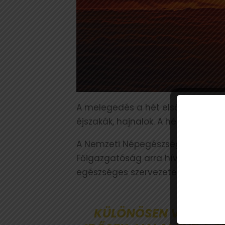
A melegedés a hét első felében fo
éjszakák, hajnalok. A hét közepén
A Nemzeti Népegészségügyi Közpo
Főigazgatóság arra hívta fel a fi
egészséges szervezetet is, de
KÜLÖNÖSEN VESZÉLYE