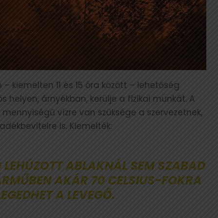
n – kiemelten 11 és 15 óra között – lehetőség
s helyen, árnyékban, kerülje a fizikai munkát. A
mennyiségű vízre van szüksége a szervezetnek,
yadékbevitelre is. Kiemelték:
G LEHÚZOTT ABLAKNÁL SEM SZABAD
ÁRMŰBEN AKÁR 70 CELSIUS-FOKRA
LEGEDHET A LEVEGŐ.