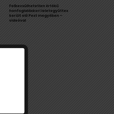
Felbecsülhetetlen értékű
honfoglaláskori leletegyüttes
került elő Pest megyében –
videóval