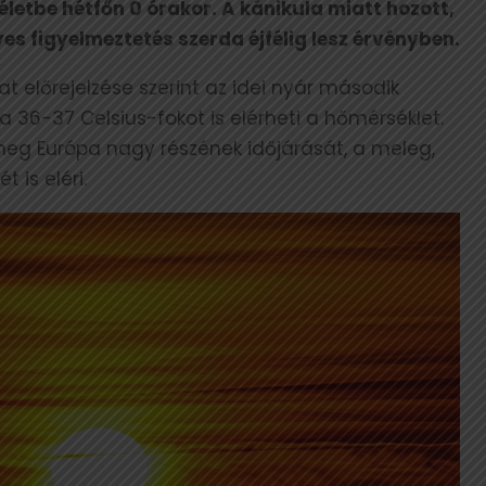
letbe hétfőn 0 órakor. A kánikula miatt hozott,
es figyelmeztetés szerda éjfélig lesz érvényben.
t előrejelzése szerint az idei nyár második
 36-37 Celsius-fokot is elérheti a hőmérséklet.
meg Európa nagy részének időjárását, a meleg,
 is eléri.