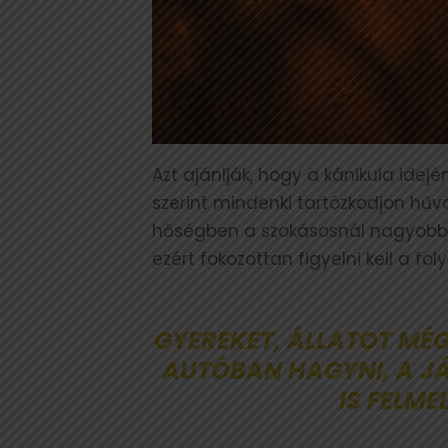
Azt ajánlják, hogy a kánikula idejé
szerint mindenki tartózkodjon hűvö
hőségben a szokásosnál nagyobb 
ezért fokozottan figyelni kell a fol
GYEREKET, ÁLLATOT MÉ
AUTÓBAN HAGYNI, A J
IS FELME