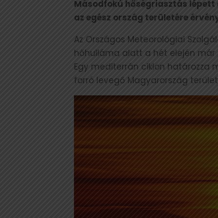
Másodfokú hőségriasztás lépett é
az egész ország területére érvény
Az Országos Meteorológiai Szolgála
hőhulláma alatt a hét elején már a
Egy mediterrán ciklon határozza 
forró levegő Magyarország területét