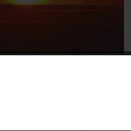
lytatódik, és egyre enyhébbek lesznek az
 egy gyenge hidegfront mérsékelheti a meleget.
nt és az BM Országos Katasztrófavédelmi
gyelmet, hogy a tartós hőség megterheli az
ZTETETTEK A KISGYERMEKEK, AZ