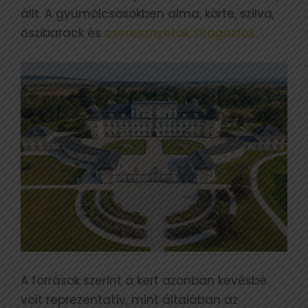
állt. A gyümölcsösökben alma, körte, szilva,
őszibarack és
cseresznyefák virágoztak
.
A források szerint a kert azonban kevésbé
volt reprezentatív, mint általában az