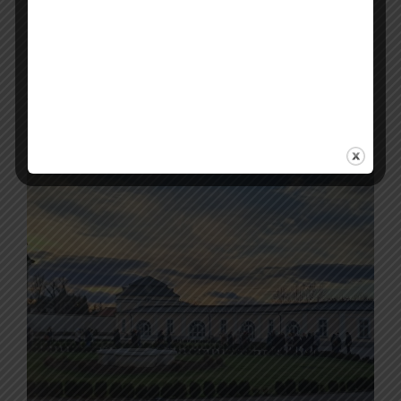
elhanyagoltabb lett, és már csak egyes
facsoportok emlékeztettek a 19. századi
angolparkra, a 18. századi franciakert
emlékét pedig csak a fősétány mentén álló,
1781-ben épült kis temetőkápolna őrizte
meg.