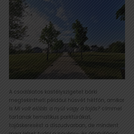
A csodálatos kastélyszigetet bárki
megtekintheti például húsvét hétfőn, amikor
is
Mi volt előbb: a nyúl vagy a tojás?
címmel
tartanak tematikus parktúrákat,
tojáskeresést a díszudvarban, de mindent
meg lehet tudni a növény- és állatvilágot