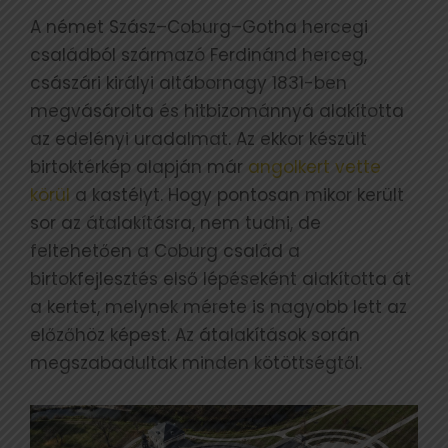
A német Szász–Coburg–Gotha hercegi
családból származó Ferdinánd herceg,
császári királyi altábornagy 1831-ben
megvásárolta és hitbizománnyá alakította
az edelényi uradalmat. Az ekkor készült
birtoktérkép alapján már
angolkert vette
körül
a kastélyt. Hogy pontosan mikor került
sor az átalakításra, nem tudni, de
feltehetően a Coburg család a
birtokfejlesztés első lépéseként alakította át
a kertet, melynek mérete is nagyobb lett az
előzőhöz képest. Az átalakítások során
megszabadultak minden kötöttségtől.