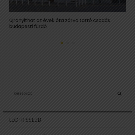
Újranyithat az évek óta zárva tartó csodás
E
budapesti fürdő
Z
S
e
a
S
r
c
E
LEGFRISSEBB
h
f
A
o