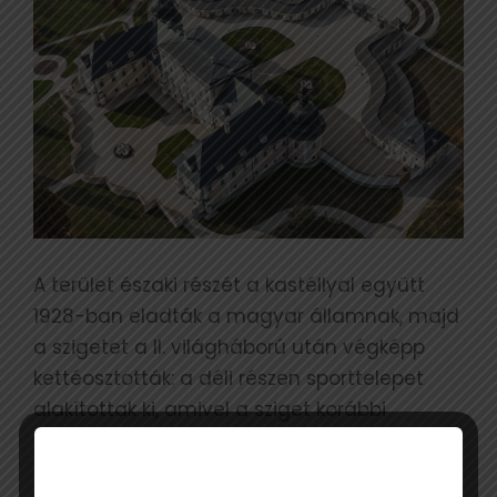
A terület északi részét a kastéllyal együtt
1928-ban eladták a magyar államnak, majd
a szigetet a II. világháború után végképp
kettéosztották: a déli részen sporttelepet
alakítottak ki, amivel a sziget korábbi
egysége teljesen megszűnt. Az 1980-as
évekre a korábbi kastélypark egyre