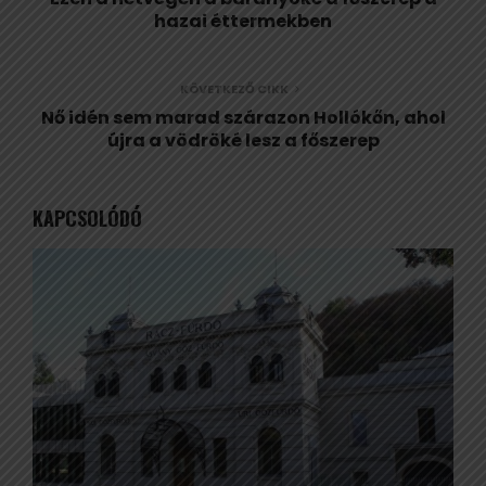
hazai éttermekben
KÖVETKEZŐ CIKK
Nő idén sem marad szárazon Hollókőn, ahol
újra a vödröké lesz a főszerep
KAPCSOLÓDÓ