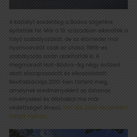
A kastélyt eredetileg a Bódva szigetére
építették fel. Már a 19. században elkezdték a
folyó szabályozását, de az élőmeder mai
nyomvonalát csak az utolsó, 1969-es
szabályozás során alakították ki. A
megmaradt Holt-Bódva-ág négy évtized
alatt eliszaposodott és elkoszolódott.
Revitalizációja 2010-ben történt meg,
amelynek eredményeként az őshonos
növényekkel és állatokkal ma már
védettséget élvező,
NATURA 2000 területként
tartják nyilván
.