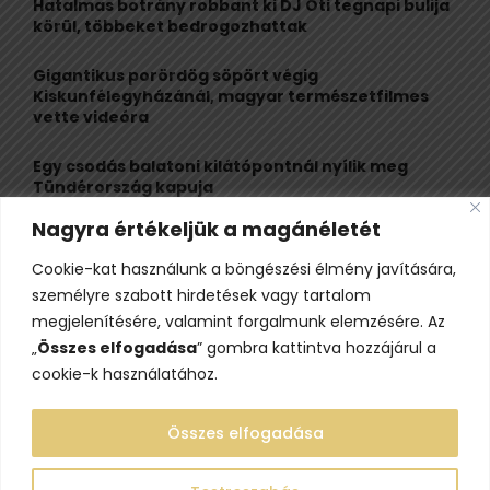
Hatalmas botrány robbant ki DJ Oti tegnapi bulija
r
R
körül, többeket bedrogozhattak
:
C
Gigantikus porördög söpört végig
Kiskunfélegyházánál, magyar természetfilmes
H
vette videóra
Egy csodás balatoni kilátópontnál nyílik meg
Tündérország kapuja
Nagyra értékeljük a magánéletét
A nagybaracskai halfőző, akit egyszerűbb volt
örökös bajnokká avatni, mint legyőzni
Cookie-kat használunk a böngészési élmény javítására,
személyre szabott hirdetések vagy tartalom
10 érdekesség a hosszú útra készülő gólyákról
megjelenítésére, valamint forgalmunk elemzésére. Az
„
Összes elfogadása
” gombra kattintva hozzájárul a
cookie-k használatához.
Összes elfogadása