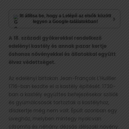
Itt állítsa be, hogy a Lelépő az elsők között
›
legyen a Google-találatokban!
A 18. századi gyökerekkel rendelkező
edelényi kastély és annak pazar kertje
őshonos növényekkel és állatokkal együtt
élvez védettséget.
Az edelényi birtokon Jean-François L’Huillier
1716-ban kezdte el a kastély építését. 1730-
ban a kastély együttes befejezésekor szőlők
és gyümölcsösök tartoztak a kastélyhoz,
díszkertje még nem volt. Épült azonban egy
üvegház, melyben mintegy nyolcvan
citromfa és néhány dézsás délszaki növény