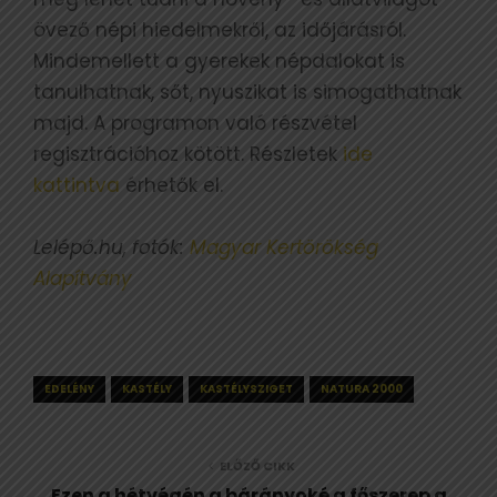
övező népi hiedelmekről, az időjárásról.
Mindemellett a gyerekek népdalokat is
tanulhatnak, sőt, nyuszikat is simogathatnak
majd. A programon való részvétel
regisztrációhoz kötött. Részletek
ide
kattintva
érhetők el.
Lelépő.hu, fotók:
Magyar Kertörökség
Alapítvány
EDELÉNY
KASTÉLY
KASTÉLYSZIGET
NATURA 2000
ELŐZŐ CIKK
Ezen a hétvégén a bárányoké a főszerep a