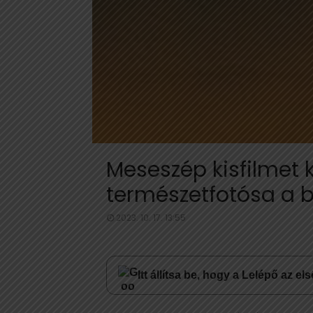
Meseszép kisfilmet k
természetfotósa a 
2023. 10. 17. 13:55
Itt állítsa be, hogy a Lelépő az e