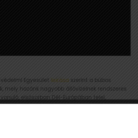
tvédelmi Egyesület
leírása
szerint a búbos
, mely hazánk nagyobb állóvizeinek rendszeres
ú vonuló, elsősorban Dél-Európában telel,
késő ősszel elvonul, csak néhányan maradnak a
en található, jellegzetesen felmeredő