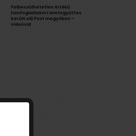
Felbecsülhetetlen értékű
honfoglaláskori leletegyüttes
került elő Pest megyében –
videóval