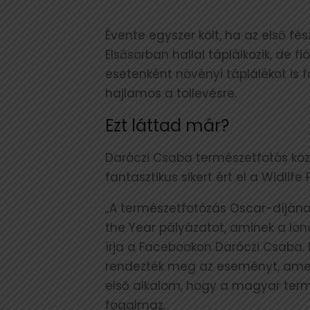
Évente egyszer költ, ha az első f
Elsősorban hallal táplálkozik, de 
esetenként növényi táplálékot is f
hajlamos a tollevésre.
Ezt láttad már?
Daróczi Csaba természetfotós köz
fantasztikus sikert ért el a Widlif
„A természetfotózás Oscar-díjának
the Year pályázatot, aminek a l
írja a Facebookon Daróczi Csaba. 
rendezték meg az eseményt, amelyr
első alkalom, hogy a magyar term
fogalmaz,