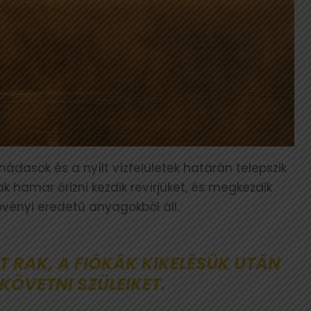
ádasok és a nyílt vízfelületek határán telepszik
 hamar őrizni kezdik revírjüket, és megkezdik
övényi eredetű anyagokból áll.
T RAK, A FIÓKÁK KIKELÉSÜK UTÁN
KÖVETNI SZÜLEIKET.