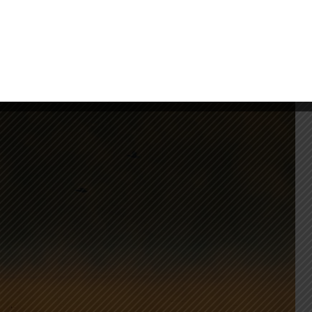
ARAKON FIGYELHETŐ MEG KORA
TÓL NYÁR VÉGÉIG.