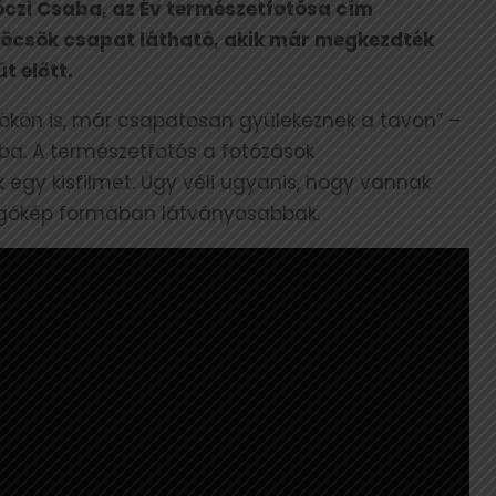
óczi Csaba, az Év természetfotósa cím
 vöcsök csapat látható, akik már megkezdték
t előtt.
kökön is, már csapatosan gyülekeznek a tavon” –
a. A természetfotós a fotózások
k egy kisfilmet. Úgy véli ugyanis, hogy vannak
ozgókép formában látványosabbak.