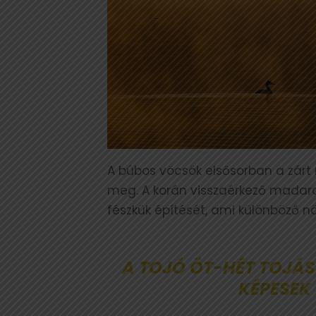
A búbos vöcsök elsősorban a zárt n
meg. A korán visszaérkező madarak
fészkük építését, ami különböző n
A TOJÓ ÖT-HÉT TOJÁS
KÉPESEK 