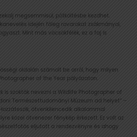
észekalj megsemmisül, pótköltésbe kezdhet.
fiókanevelés idején főleg rovarokat zsákmányol,
ogyaszt. Mint más vöcsökfélék, ez a faj is
össégi oldalán számolt be arról, hogy milyen
e Photographer of the Year pályázaton.
 is szokták nevezni a Wildlife Photographer of
ondoni Természettudományi Múzeum ad helyet” –
Hozzáteszik, ötvenkilencedik alkalommal
e közel ötvenezer fénykép érkezett. Ez volt az
észetfotós eljutott a rendezvényre és ahogy