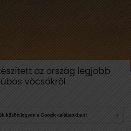
észített az ország legjobb
búbos vöcsökről
›
lsők között legyen a Google-találatokban!