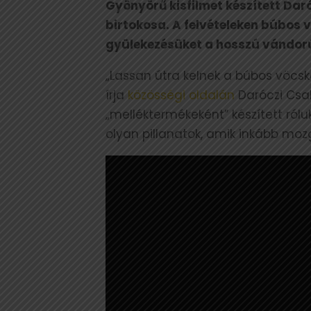
Gyönyörű kisfilmet készített Dar
birtokosa. A felvételeken búbos
gyülekezésüket a hosszú vándorú
„Lassan útra kelnek a búbos vöcs
írja
közösségi oldalán
Daróczi Csab
„melléktermékeként” készített rólu
olyan pillanatok, amik inkább m