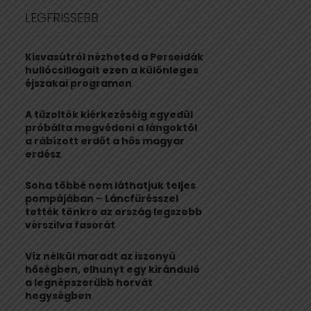
c
E
LEGFRISSEBB
h
f
A
o
Kisvasútról nézheted a Perseidák
r
R
hullócsillagait ezen a különleges
:
éjszakai programon
C
A tűzoltók kiérkezéséig egyedül
H
próbálta megvédeni a lángoktól
a rábízott erdőt a hős magyar
erdész
Soha többé nem láthatjuk teljes
pompájában – Láncfűrésszel
tették tönkre az ország legszebb
vérszilva fasorát
Víz nélkül maradt az iszonyú
hőségben, elhunyt egy kiránduló
a legnépszerűbb horvát
hegységben