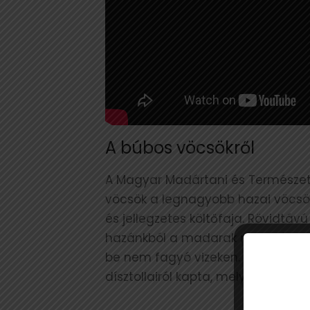
A búbos vöcsökről
A Magyar Madártani és Természe
vöcsök a legnagyobb hazai vöcsök
és jellegzetes költőfaja. Rövidtáv
hazánkból a madarak nagy része 
be nem fagyó vizeken. Nevét a fej
dísztollairól kapta, mely