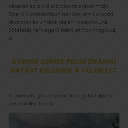
pihenés és a vízi szórakozás szinonimája.
Ezzel áll kontrasztban mindaz, amit a nyári
zivatarok és viharok idején tapasztalunk.
Sötétebb, fenyegető felhőket hoz magával,
a
KOMOR SZÍNEK PEDIG DRÁMAI
HATÁST KELTENEK A VÍZ FELETT.
Különösen igaz ez akkor, ha egy hatalmas
peremfelhő közelít.