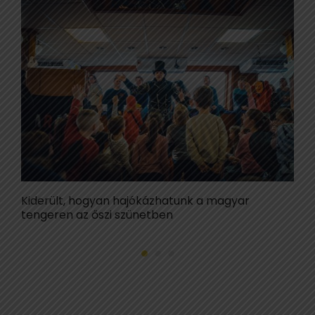
Kiderült, hogyan hajókázhatunk a magyar
H
tengeren az őszi szünetben
v