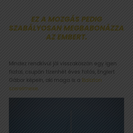
EZ A MOZGÁS PEDIG
SZABÁLYOSAN MEGBABONÁZZA
AZ EMBERT.
Mindez rendkívül jól visszaköszön egy igen
fiatal, csupán tizenhét éves fotós, Englert
Gábor képein, aki maga is a
Balaton
szerelmese
.