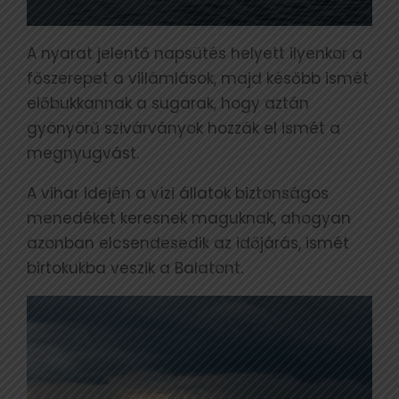
A nyarat jelentő napsütés helyett ilyenkor a
főszerepet a villámlások, majd később ismét
előbukkannak a sugarak, hogy aztán
gyönyörű szivárványok hozzák el ismét a
megnyugvást.
A vihar idején a vízi állatok biztonságos
menedéket keresnek maguknak, ahogyan
azonban elcsendesedik az időjárás, ismét
birtokukba veszik a Balatont.