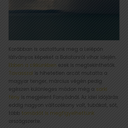
Korábban is osztottunk meg a Lelépőn
látványos képeket a Balatonról vihar idején.
Ebben a cikkünkben
ezek is megtekinthetők.
Tavasszal
is hihetetlen arcát mutatta a
magyar tenger, március végén pedig
egészen különleges módon még a
sarki
fény
is megjelent Fonyódnál. Az idei időjárás
eddig nagyon változékony volt, tubákat, sőt,
több
tornádót is megfigyelhettünk
országszerte.