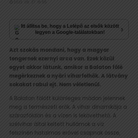
2023. 06. 27. 16:55
Itt állítsa be, hogy a Lelépő az elsők között
›
legyen a Google-találatokban!
Azt szokás mondani, hogy a magyar
tengernek ezernyi arca van. Ezek közül
egyet akkor látunk, amikor a Balaton fölé
megérkeznek a nyári viharfelhők. A látvány
sokakat rabul ejt. Nem véletlenül.
A Balaton fölött különleges módon jelennek
meg a természeti erők. A vihar dinamikája a
szárazföldön és a vízen is lekövethető. A
szélvihar által keltett hullámok a víz
felszínén hatalmas erővel csapnak össze,