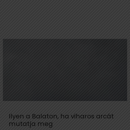
Ilyen a Balaton, ha viharos arcát
mutatja meg