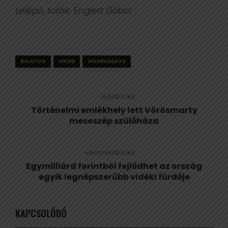
Lelépő, fotók: Englert Gábor
BALATON
VIHAR
VIHARVADÁSZ
ELŐZŐ CIKK
Történelmi emlékhely lett Vörösmarty
meseszép szülőháza
KÖVETKEZŐ CIKK
Egymilliárd forintból fejlődhet az ország
egyik legnépszerűbb vidéki fürdője
KAPCSOLÓDÓ