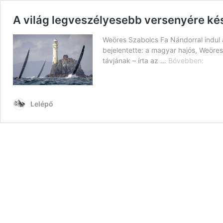
A világ legveszélyesebb versenyére kés
Weöres Szabolcs Fa Nándorral indul 
bejelentette: a magyar hajós, Weöres
A
távjának – írta az …
Bővebben:
világ
legve
verse
készü
Lelépő
két
magy
hajós,
a
Föld
megke
a
cél