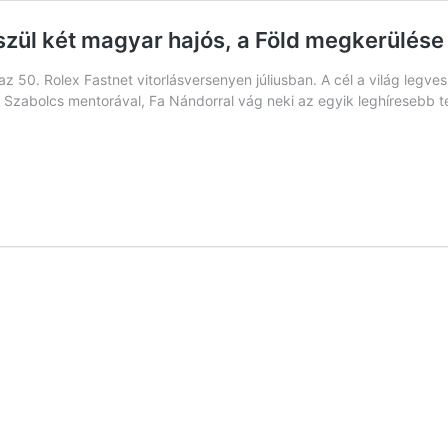
zül két magyar hajós, a Föld megkerülése 
az 50. Rolex Fastnet vitorlásversenyen júliusban. A cél a világ leg
 Szabolcs mentorával, Fa Nándorral vág neki az egyik leghíresebb t
szélyesebb
nyére
l
ar
rülése