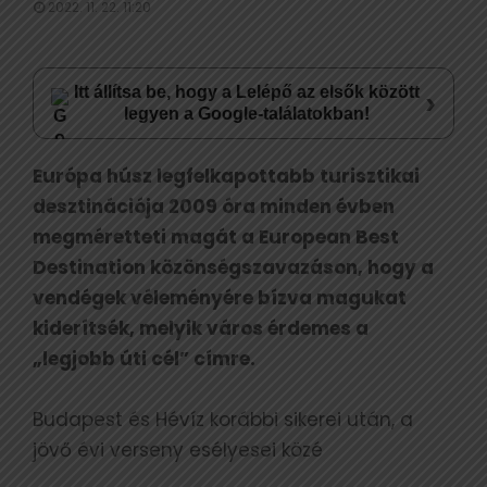
2022. 11. 22. 11:20
Itt állítsa be, hogy a Lelépő az elsők között
›
legyen a Google-találatokban!
Európa húsz legfelkapottabb turisztikai
desztinációja 2009 óra minden évben
megméretteti magát a European Best
Destination közönségszavazáson, hogy a
vendégek véleményére bízva magukat
kiderítsék, melyik város érdemes a
„legjobb úti cél” címre.
Budapest és Hévíz korábbi sikerei után, a
jövő évi verseny esélyesei közé