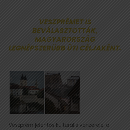
VESZPRÉMET IS
BEVÁLASZTOTTÁK,
MAGYARORSZÁG
LEGNÉPSZERŰBB ÚTI CÉLJAKÉNT.
Veszprém jelentős kulturális vonzereje, a