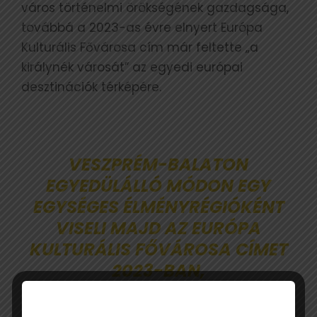
város történelmi örökségének gazdagsága,
továbbá a 2023-as évre elnyert Európa
Kulturális Fővárosa cím már feltette „a
királynék városát” az egyedi európai
desztinációk térképére.
VESZPRÉM-BALATON
EGYEDÜLÁLLÓ MÓDON EGY
EGYSÉGES ÉLMÉNYRÉGIÓKÉNT
VISELI MAJD AZ EURÓPA
KULTURÁLIS FŐVÁROSA CÍMET
2023-BAN,