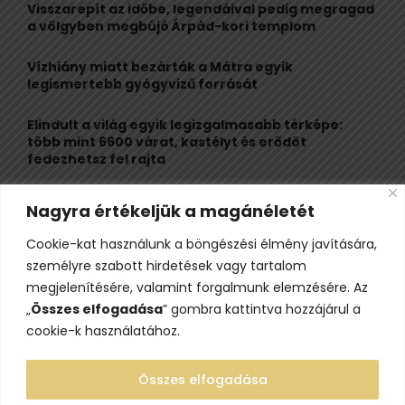
o
Visszarepít az időbe, legendáival pedig megragad
r
R
a völgyben megbújó Árpád-kori templom
:
C
Vízhiány miatt bezárták a Mátra egyik
legismertebb gyógyvizű forrását
H
Elindult a világ egyik legizgalmasabb térképe:
több mint 6600 várat, kastélyt és erődöt
fedezhetsz fel rajta
Kigyulladt a Szőke Tisza legendás hajóroncsa,
Nagyra értékeljük a magánéletét
nagy erőkkel vonultak a tűzoltók
Cookie-kat használunk a böngészési élmény javítására,
Életveszélyes fenyegetést kapott, elmarad Majka
személyre szabott hirdetések vagy tartalom
erdélyi koncertje
megjelenítésére, valamint forgalmunk elemzésére. Az
„
Összes elfogadása
” gombra kattintva hozzájárul a
cookie-k használatához.
Összes elfogadása