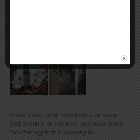
melynek népszerűségét tovább erősítheti a
European Best Destination 2023
megmérettetésen való sikeres részvétel.
Az idei évben jelölt városként a European
Best Destination jelöltség logó használata
már önmagában büszkeség és