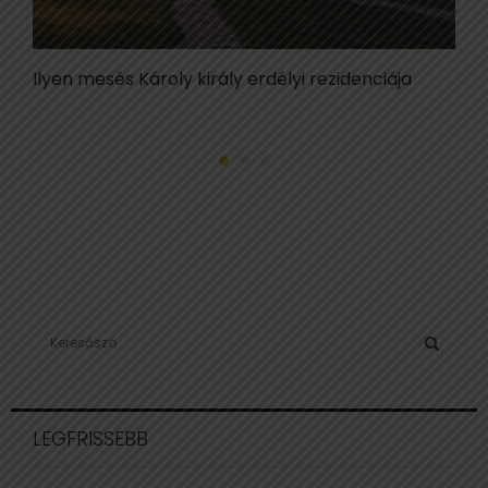
Ilyen mesés Károly király erdélyi rezidenciája
S
ú
S
e
a
S
r
c
E
LEGFRISSEBB
h
f
A