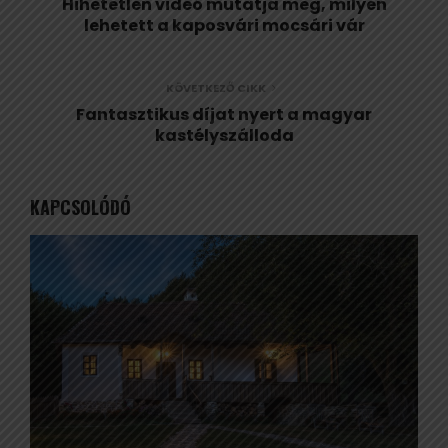
Hihetetlen videó mutatja meg, milyen
lehetett a kaposvári mocsári vár
KÖVETKEZŐ CIKK
Fantasztikus díjat nyert a magyar
kastélyszálloda
KAPCSOLÓDÓ