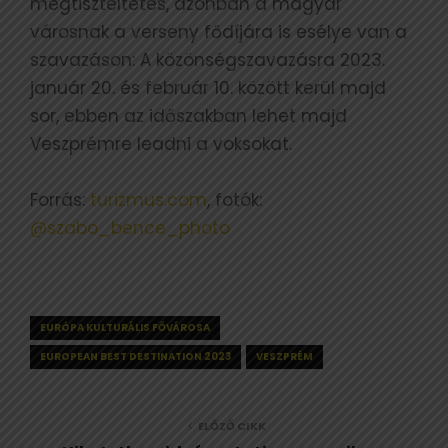
megtiszteltetés, azonban a magyar
városnak a verseny fődíjára is esélye van a
szavazáson: A közönségszavazásra 2023.
január 20. és február 10. között kerül majd
sor, ebben az időszakban lehet majd
Veszprémre leadni a voksokat.
Forrás:
turizmus.com
, fotók:
@szabo_bence_photo
EURÓPA KULTURÁLIS FŐVÁROSA
EUROPEAN BEST DESTINATION 2023
VESZPRÉM
ELŐZŐ CIKK