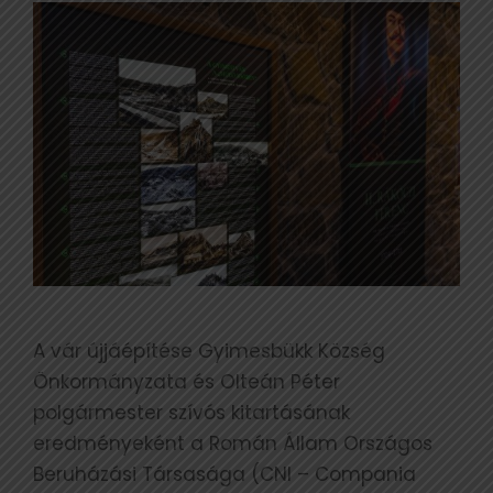
A vár újjáépítése Gyimesbükk Község
Önkormányzata és Olteán Péter
polgármester szívós kitartásának
eredményeként a Román Állam Országos
Beruházási Társasága (CNI – Compania