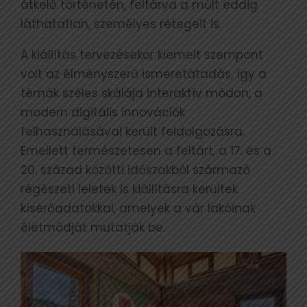
átkelő történetén, feltárva a múlt eddig
láthatatlan, személyes rétegeit is.
A kiállítás tervezésekor kiemelt szempont
volt az élményszerű ismeretátadás, így a
témák széles skálája interaktív módon, a
modern digitális innovációk
felhasználásával került feldolgozásra.
Emellett természetesen a feltárt, a 17. és a
20. század közötti időszakból származó
régészeti leletek is kiállításra kerültek
kísérőadatokkal, amelyek a vár lakóinak
életmódját mutatják be.