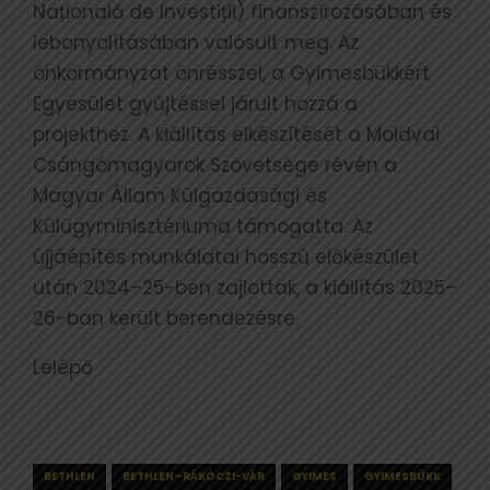
Națională de Investiții) finanszírozásában és
lebonyolításában valósult meg. Az
önkormányzat önrésszel, a Gyimesbükkért
Egyesület gyűjtéssel járult hozzá a
projekthez. A kiállítás elkészítését a Moldvai
Csángómagyarok Szövetsége révén a
Magyar Állam Külgazdasági és
Külügyminisztériuma támogatta. Az
újjáépítés munkálatai hosszú előkészület
után 2024–25-ben zajlottak, a kiállítás 2025–
26-ban került berendezésre.
Lelépő
BETHLEN
BETHLEN–RÁKÓCZI-VÁR
GYIMES
GYIMESBÜKK