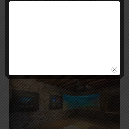
metszetek, izgalmas UV-lámpás
nyomozójáték, térben függő vármakett, a
várrom és a Kontumáci kápolna 1940-es
filmhíradós mozgóképe, valamint a vár
alatti 30-as számú vasúti őrház és a vár
felújítását a közösségi emlékezet oldaláról
rögzítő interjúk gazdagítják.