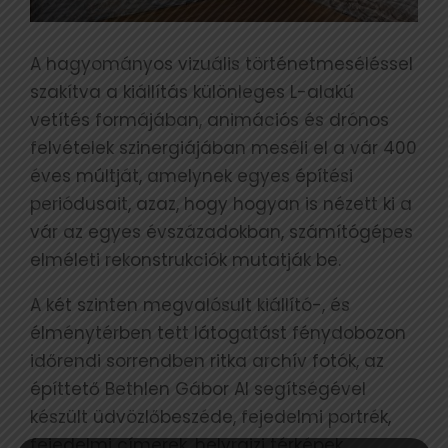
A hagyományos vizuális történetmeséléssel
szakítva a kiállítás különleges L-alakú
vetítés formájában, animációs és drónos
felvételek szinergiájában meséli el a vár 400
éves múltját, amelynek egyes építési
periódusait, azaz, hogy hogyan is nézett ki a
vár az egyes évszázadokban, számítógépes
elméleti rekonstrukciók mutatják be.
A két szinten megvalósult kiállító-, és
élménytérben tett látogatást fénydobozon
időrendi sorrendben ritka archív fotók, az
építtető Bethlen Gábor AI segítségével
készült üdvözlőbeszéde, fejedelmi portrék,
fejedelmi címerek, helyrajzi térképek,