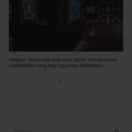
Magyar festő száz éve nem látott remekműve
F
csodálható meg egy ingyenes kiállításon
S