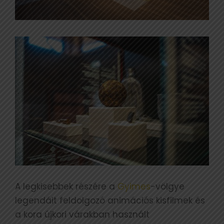
A legkisebbek részére a
Gyimes
-völgye
legendáit feldolgozó animációs kisfilmek és
a kora újkori várakban használt