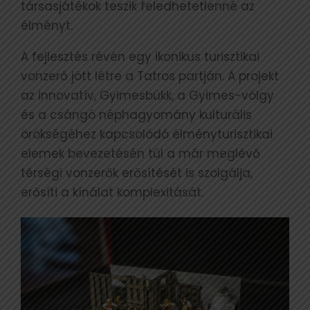
társasjátékok teszik feledhetetlenné az
élményt.
A fejlesztés révén egy ikonikus turisztikai
vonzerő jött létre a Tatros partján. A projekt
az innovatív, Gyimesbükk, a Gyimes-völgy
és a csángó néphagyomány kulturális
örökségéhez kapcsolódó élményturisztikai
elemek bevezetésén túl a már meglévő
térségi vonzerők erősítését is szolgálja,
erősíti a kínálat komplexitását.