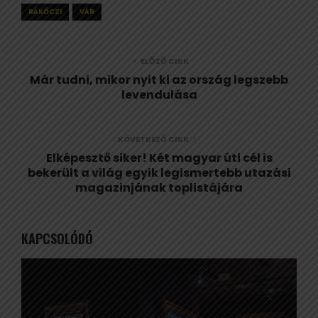
RÁKŐCZI
VÁR
ELŐZŐ CIKK
Már tudni, mikor nyit ki az ország legszebb
levendulása
KÖVETKEZŐ CIKK
Elképesztő siker! Két magyar úti cél is
bekerült a világ egyik legismertebb utazási
magazinjának toplistájára
KAPCSOLÓDÓ