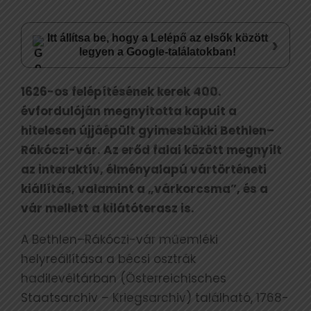
Itt állítsa be, hogy a Lelépő az elsők között
›
legyen a Google-találatokban!
1626-os felépítésének kerek 400.
évfordulóján megnyitotta kapuit a
hitelesen újjáépült gyimesbükki Bethlen–
Rákóczi-vár. Az erőd falai között megnyílt
az interaktív, élményalapú vártörténeti
kiállítás, valamint a „várkorcsma”, és a
vár mellett a kilátóterasz is.
A Bethlen–Rákóczi-vár műemléki
helyreállítása a bécsi osztrák
hadilevéltárban (Österreichisches
Staatsarchiv – Kriegsarchiv) található, 1768-