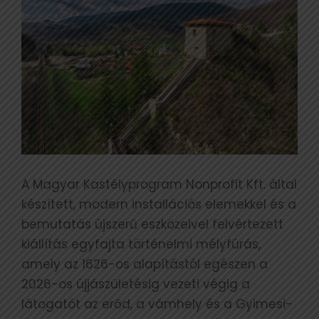
A Magyar Kastélyprogram Nonprofit Kft. által
készített, modern installációs elemekkel és a
bemutatás újszerű eszközeivel felvértezett
kiállítás egyfajta történelmi mélyfúrás,
amely az 1626-os alapítástól egészen a
2026-os újjászületésig vezeti végig a
látogatót az erőd, a vámhely és a Gyimesi-