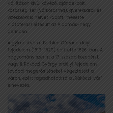
kiállításon kívül kávézó, ajándékbolt,
közösségi tér (várkorcsma), gyereksarok és
vizesblokk is helyet kapott, mellette
kilátóterasz létesült az Áldomás-hegy
gerincén.
A gyimesi várat Bethlen Gábor erdélyi
fejedelem (1613–1629) építtette 1626-ban. A
hagyomány szerint a 17. század közepén I.
vagy II. Rákóczi György erdélyi fejedelem
további megerősítéseket végeztetett a
váron, ezért ragadhatott rá a „Rákóczi-vár”
elnevezés.