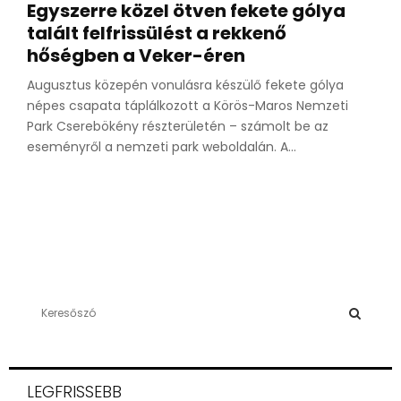
Egyszerre közel ötven fekete gólya
talált felfrissülést a rekkenő
hőségben a Veker-éren
Augusztus közepén vonulásra készülő fekete gólya
népes csapata táplálkozott a Körös-Maros Nemzeti
Park Cserebökény részterületén – számolt be az
eseményről a nemzeti park weboldalán. A...
S
e
a
S
r
c
E
LEGFRISSEBB
h