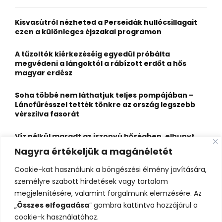
f
A
o
Kisvasútról nézheted a Perseidák hullócsillagait
r
R
ezen a különleges éjszakai programon
:
C
A tűzoltók kiérkezéséig egyedül próbálta
megvédeni a lángoktól a rábízott erdőt a hős
H
magyar erdész
Soha többé nem láthatjuk teljes pompájában –
Láncfűrésszel tették tönkre az ország legszebb
vérszilva fasorát
Víz nélkül maradt az iszonyú hőségben, elhunyt
egy kiránduló a legnépszerűbb horvát
Nagyra értékeljük a magánéletét
hegységben
Cookie-kat használunk a böngészési élmény javítására,
Felbecsülhetetlen értékű honfoglaláskori
személyre szabott hirdetések vagy tartalom
leletegyüttes került elő Pest megyében – videóval
megjelenítésére, valamint forgalmunk elemzésére. Az
„
Összes elfogadása
” gombra kattintva hozzájárul a
cookie-k használatához.