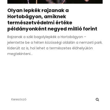
Olyan lepkék rajzanak a
Hortobágyon, amiknek
természetvédelmi értéke
példányonként negyed millió forint
Rajzanak a sziki bagolylepkék a Hortobágyon –
jelentette be a héten közösségi oldalán a nemzeti park.
Kiderült az is, hol lehet a természetes élőhelyükön
megtekinteni...
S
e
a
S