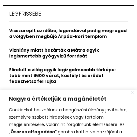
r
c
E
LEGFRISSEBB
h
f
A
o
Visszarepít az időbe, legendáival pedig megragad
r
R
a völgyben megbújó Árpád-kori templom
:
C
Vízhiány miatt bezárták a Mátra egyik
legismertebb gyógyvizű forrását
H
Elindult a világ egyik legizgalmasabb térképe:
több mint 6600 várat, kastélyt és erődöt
fedezhetsz fel rajta
Kigyulladt a Szőke Tisza legendás hajóroncsa,
Nagyra értékeljük a magánéletét
nagy erőkkel vonultak a tűzoltók
Cookie-kat használunk a böngészési élmény javítására,
Életveszélyes fenyegetést kapott, elmarad Majka
személyre szabott hirdetések vagy tartalom
erdélyi koncertje
megjelenítésére, valamint forgalmunk elemzésére. Az
„
Összes elfogadása
” gombra kattintva hozzájárul a