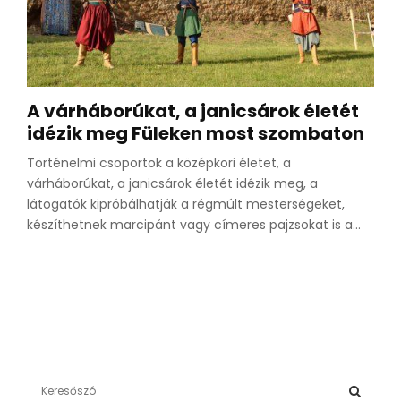
A várháborúkat, a janicsárok életét
idézik meg Füleken most szombaton
Történelmi csoportok a középkori életet, a
várháborúkat, a janicsárok életét idézik meg, a
látogatók kipróbálhatják a régmúlt mesterségeket,
készíthetnek marcipánt vagy címeres pajzsokat is a...
S