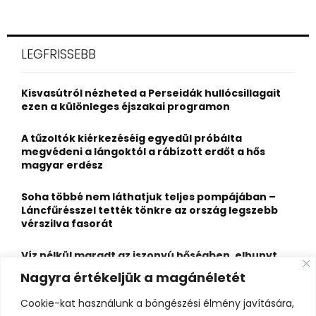
e
a
S
r
c
E
LEGFRISSEBB
h
f
A
o
Kisvasútról nézheted a Perseidák hullócsillagait
r
R
ezen a különleges éjszakai programon
:
C
A tűzoltók kiérkezéséig egyedül próbálta
megvédeni a lángoktól a rábízott erdőt a hős
H
magyar erdész
Soha többé nem láthatjuk teljes pompájában –
Láncfűrésszel tették tönkre az ország legszebb
vérszilva fasorát
Víz nélkül maradt az iszonyú hőségben, elhunyt
egy kiránduló a legnépszerűbb horvát
Nagyra értékeljük a magánéletét
hegységben
Cookie-kat használunk a böngészési élmény javítására,
Felbecsülhetetlen értékű honfoglaláskori