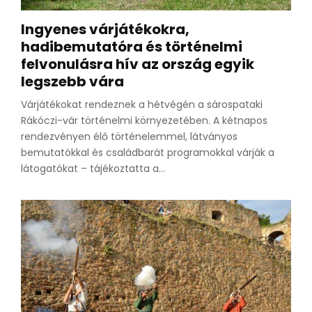
Ingyenes várjátékokra,
hadibemutatóra és történelmi
felvonulásra hív az ország egyik
legszebb vára
Várjátékokat rendeznek a hétvégén a sárospataki
Rákóczi-vár történelmi környezetében. A kétnapos
rendezvényen élő történelemmel, látványos
bemutatókkal és családbarát programokkal várják a
látogatókat – tájékoztatta a...