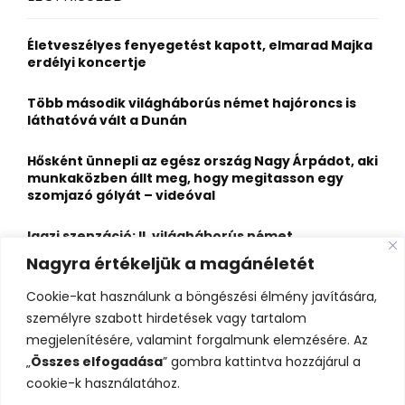
h
f
A
o
Életveszélyes fenyegetést kapott, elmarad Majka
r
R
erdélyi koncertje
:
C
Több második világháborús német hajóroncs is
láthatóvá vált a Dunán
H
Hősként ünnepli az egész ország Nagy Árpádot, aki
munkaközben állt meg, hogy megitasson egy
szomjazó gólyát – videóval
Igazi szenzáció: II. világháborús német
motorkerékpár és elhunyt katonák kerültek elő a
Nagyra értékeljük a magánéletét
Dunából Budapesten
Cookie-kat használunk a böngészési élmény javítására,
A Duna most egészen új arcát mutatja: lenyűgöző
személyre szabott hirdetések vagy tartalom
kavicszátonyok bukkantak elő a Dunakanyarban
megjelenítésére, valamint forgalmunk elemzésére. Az
„
Összes elfogadása
” gombra kattintva hozzájárul a
cookie-k használatához.