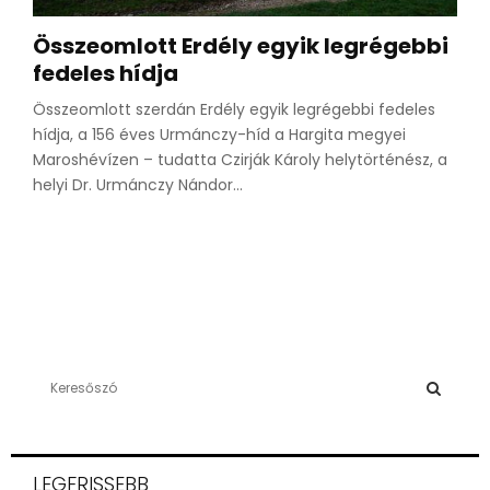
Összeomlott Erdély egyik legrégebbi
fedeles hídja
Összeomlott szerdán Erdély egyik legrégebbi fedeles
hídja, a 156 éves Urmánczy-híd a Hargita megyei
Maroshévízen – tudatta Czirják Károly helytörténész, a
helyi Dr. Urmánczy Nándor...
S
e
a
S
r
c
E
LEGFRISSEBB