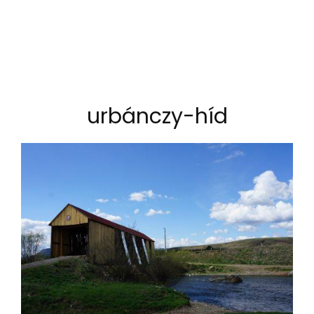
urbánczy-híd