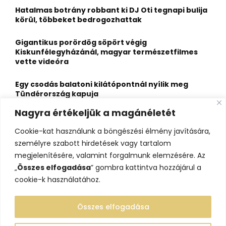
o
Hatalmas botrány robbant ki DJ Oti tegnapi bulija
r
R
körül, többeket bedrogozhattak
:
C
Gigantikus porördög söpört végig
Kiskunfélegyházánál, magyar természetfilmes
H
vette videóra
Egy csodás balatoni kilátópontnál nyílik meg
Tündérország kapuja
Nagyra értékeljük a magánéletét
A nagybaracskai halfőző, akit egyszerűbb volt
örökös bajnokká avatni, mint legyőzni
Cookie-kat használunk a böngészési élmény javítására,
személyre szabott hirdetések vagy tartalom
10 érdekesség a hosszú útra készülő gólyákról
megjelenítésére, valamint forgalmunk elemzésére. Az
„
Összes elfogadása
” gombra kattintva hozzájárul a
cookie-k használatához.
Összes elfogadása