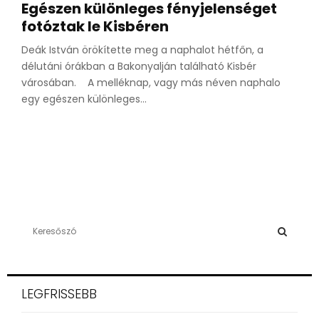
Egészen különleges fényjelenséget
fotóztak le Kisbéren
Deák István örökítette meg a naphalot hétfőn, a
délutáni órákban a Bakonyalján található Kisbér
városában. A melléknap, vagy más néven naphalo
egy egészen különleges...
S
e
a
S
r
c
E
LEGFRISSEBB
h
f
A