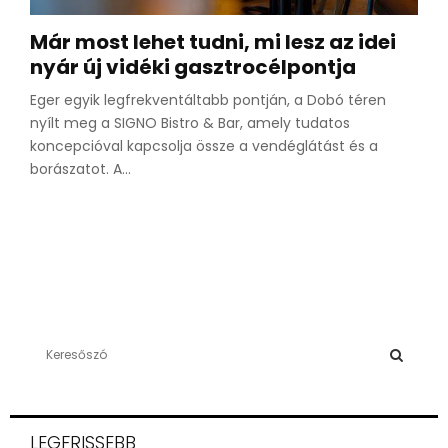
Már most lehet tudni, mi lesz az idei
nyár új vidéki gasztrocélpontja
Eger egyik legfrekventáltabb pontján, a Dobó téren
nyílt meg a SIGNO Bistro & Bar, amely tudatos
koncepcióval kapcsolja össze a vendéglátást és a
borászatot. A...
S
e
a
S
r
c
E
LEGFRISSEBB