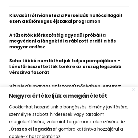
h
f
A
o
Kisvasútról nézheted a Perseidák hullócsillagait
r
R
ezen a különleges éjszakai programon
:
C
A tűzoltók kiérkezéséig egyedül próbálta
megvédeni a lángoktól a rábízott erdőt a hős
H
magyar erdész
Soha többé nem láthatjuk teljes pompájában –
Láncfűrésszel tették tönkre az ország legszebb
vérszilva fasorát
Víz nélkül maradt az iszonyú hőségben, elhunyt
egy kiránduló a legnépszerűbb horvát
Nagyra értékeljük a magánéletét
hegységben
Cookie-kat használunk a böngészési élmény javítására,
Felbecsülhetetlen értékű honfoglaláskori
személyre szabott hirdetések vagy tartalom
leletegyüttes került elő Pest megyében – videóval
megjelenítésére, valamint forgalmunk elemzésére. Az
„
Összes elfogadása
” gombra kattintva hozzájárul a
cookie-k használatához.