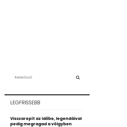
S
e
a
S
r
c
E
LEGFRISSEBB
h
f
A
o
Visszarepít az időbe, legendáival
r
R
pedig megragad a völgyben