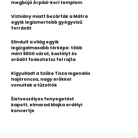
:
megbújó Árpád-kori templom
C
Vízhiány miatt bezárták a Mátra
H
egyik legismertebb gyógyvizű
forrását
Elindult a világ egyik
legizgalmasabb térképe: több
mint 6600 várat, kastélyt és
erődöt fedezhetsz fel rajta
Kigyulladt a Szőke Tisza legendás
hajóroncsa, nagy erőkkel
vonultak a tűzoltók
Életveszélyes fenyegetést
kapott, elmarad Majka erdélyi
koncertje