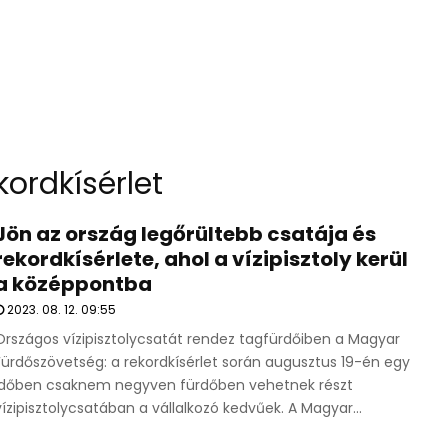
kordkísérlet
Jön az ország legőrültebb csatája és
rekordkísérlete, ahol a vízipisztoly kerül
a középpontba
2023. 08. 12. 09:55
Országos vízipisztolycsatát rendez tagfürdőiben a Magyar
Fürdőszövetség: a rekordkísérlet során augusztus 19-én egy
időben csaknem negyven fürdőben vehetnek részt
vízipisztolycsatában a vállalkozó kedvűek. A Magyar...